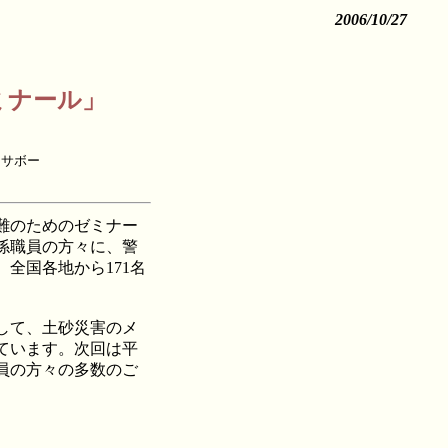
2006/10/
27
ミナール」
・サボー
難のためのゼミナー
係職員の方々に、警
全国各地から171名
して、土砂災害のメ
ています。次回は平
職員の方々の多数のご