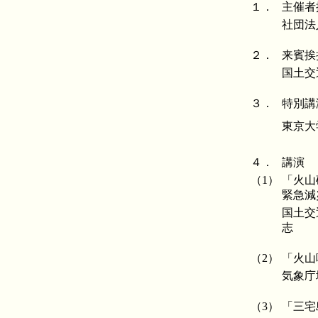
１．
主催者
社団法
２．
来賓挨
国土交
３．
特別講
東京大
４．
講演
（1）
「火山
緊急減
国土交
志
（2）
「火山
気象庁
（3）
「三宅