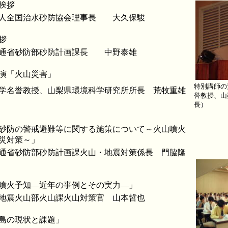
挨拶
人全国治水砂防協会理事長 大久保駿
拶
通省砂防部砂防計画課長 中野泰雄
演「火山災害」
特別講師の
学名誉教授、山梨県環境科学研究所所長 荒牧重雄
誉教授、山
長）
砂防の警戒避難等に関する施策について～火山噴火
災対策～」
通省砂防部砂防計画課火山・地震対策係長 門脇隆
噴火予知―近年の事例とその実力―」
地震火山部火山課火山対策官 山本哲也
島の現状と課題」