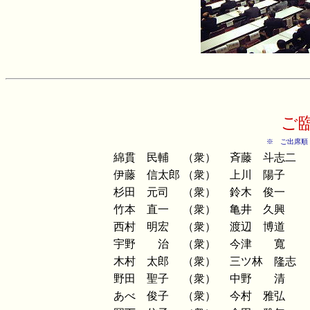
ご
※ ご出席順
綿貫 民輔
（衆）
斉藤 斗志二
伊藤 信太郎
（衆）
上川 陽子
杉田 元司
（衆）
鈴木 俊一
竹本 直一
（衆）
亀井 久興
西村 明宏
（衆）
渡辺 博道
宇野 治
（衆）
今津 寬
木村 太郎
（衆）
三ツ林 隆志
野田 聖子
（衆）
中野 清
あべ 俊子
（衆）
今村 雅弘