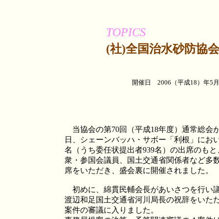
TOPICS
(社)全国治水砂防協
開催日
2006（平成18）年
当協会の第70回（平成18年度）通常総会が平
日、シェーンバッハ・サボー「利根」において
名（うち委任状提出者939名）の出席のも
衆・参国会議員、国土交通省関係者など多
席をいただき、盛会裏に開催されました。
初めに、綿貫民輔会長があいさつを行い議
渡辺和足国土交通省河川局長の祝辞をいた
案件の審議に入りました。