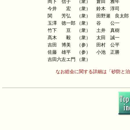
岡下 信子
（衆）
倉田 雅年
今井 宏
（衆）
鈴木 淳司
関 芳弘
（衆）
田野瀬 良太郎
玉澤 徳一郎
（衆）
谷 公一
竹下 亘
（衆）
土井 真樹
髙木 毅
（衆）
太田 誠一
吉田 博美
（参）
田村 公平
佐藤 雄平
（参）
小池 正勝
吉田六左エ門
（衆）
なお総会に関する詳細は「砂防と治水