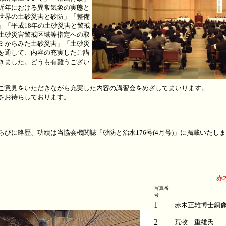
近年における異常気象の実態と
世界の土砂災害と砂防」「整備
」「平成18年の土砂災害と警戒
土砂災害警戒区域等指定への取
ミからみた土砂災害」「土砂災
を通して、内容の充実したご講
きました。どうも有難うござい
ご意見をいただきながら充実した内容の講習会をめざしてまいります。
をお待ちしております。
びに略歴、功績は当協会機関誌「砂防と治水176号(4月号)」に掲載いたし
赤
写真番
号
1
赤木正雄博士銅
2
荒牧 重雄氏