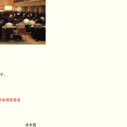
ます。
木各賞受賞者
像
赤木賞