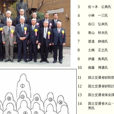
3
佐々木 公典氏
4
小林 一三氏
5
谷口 弘幸氏
6
青山 幹夫氏
7
渡邉 静雄氏
8
土橋 正之氏
9
伊藤 角馬氏
10
後藤 博通氏
11
国土交通省砂防
12
国土交通省砂防
13
国土交通省保全
14
国土交通省火山
男氏