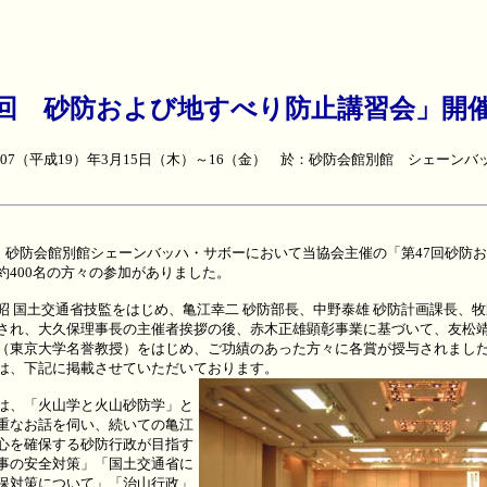
7回 砂防および地すべり防止講習会」
開
007（平成19）年3月15日（木）～16（金） 於：砂防会館別館 シェーンバ
日、砂防会館別館シェーンバッハ・サボーにおいて当協会主催の「第47回砂防
約400名の方々の参加がありました。
昭 国土交通省技監をはじめ、亀江幸二 砂防部長、中野泰雄 砂防計画課長、牧
され、大久保理事長の主催者挨拶の後、赤木正雄顕彰事業に基づいて、友松
（東京大学名誉教授）をはじめ、ご功績のあった方々に各賞が授与されまし
は、下記に掲載させていただいております。
は、「火山学と火山砂防学」と
重なお話を伺い、続いての亀江
心を確保する砂防行政が目指す
事の安全対策」「国土交通省に
保対策について」「治山行政」