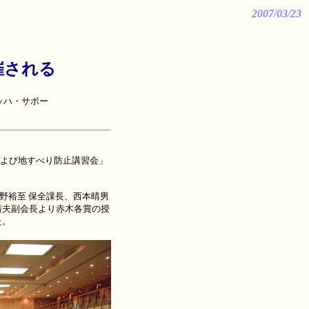
2007/03/23
催される
ッハ・サボー
および地すべり防止講習会」
野裕至 保全課長、西本晴男
靖夫副会長より赤木各賞の授
た。