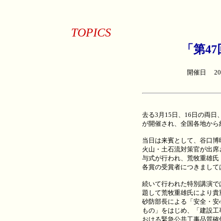
TOPICS
「第4
開催日 2
去る3月15日、16日の両
が開催され、全国各地から
当日は来賓として、谷口博
火山・土石流対策官が出席
与式が行われ、荒牧重雄氏
各賞の受賞者につきまして
続いて行われた特別講演で
題して荒牧重雄氏により貴
砂防部長による「安全・安
もの」をはじめ、「建設工
おける緊急公共工事品質確