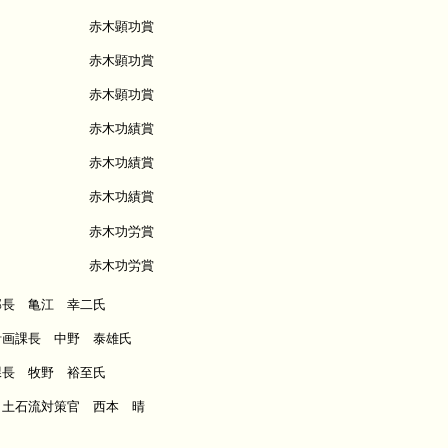
赤木顕功賞
赤木顕功賞
赤木顕功賞
赤木功績賞
赤木功績賞
赤木功績賞
赤木功労賞
赤木功労賞
部長 亀江 幸二氏
計画課長 中野 泰雄氏
課長 牧野 裕至氏
・土石流対策官 西本 晴