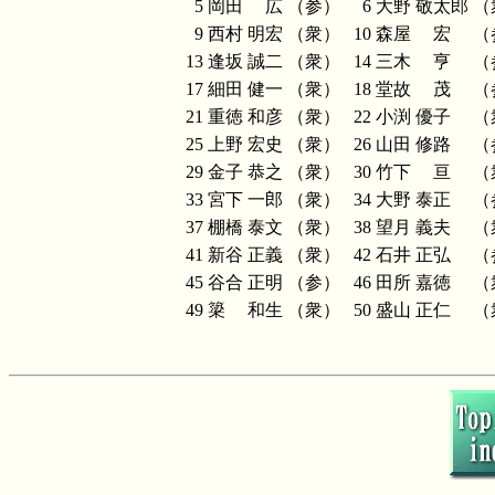
5
岡田 広
（参）
6
大野 敬太郎
（
9
西村 明宏
（衆）
10
森屋 宏
（
13
逢坂 誠二
（衆）
14
三木 亨
（
17
細田 健一
（衆）
18
堂故 茂
（
21
重徳 和彦
（衆）
22
小渕 優子
（
25
上野 宏史
（衆）
26
山田 修路
（
29
金子 恭之
（衆）
30
竹下 亘
（
33
宮下 一郎
（衆）
34
大野 泰正
（
37
棚橋 泰文
（衆）
38
望月 義夫
（
41
新谷 正義
（衆）
42
石井 正弘
（
45
谷合 正明
（参）
46
田所 嘉徳
（
49
簗 和生
（衆）
50
盛山 正仁
（