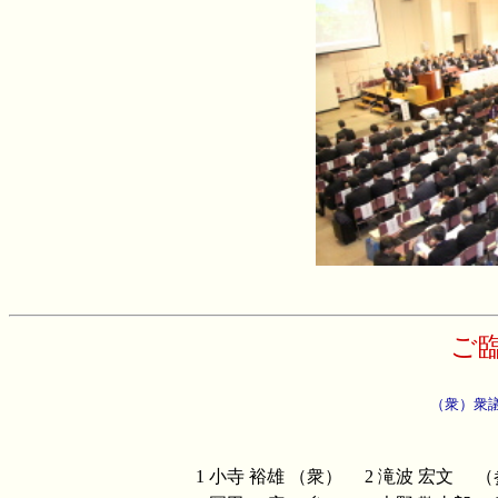
ご
（衆）衆
1
小寺 裕雄
（衆）
2
滝波 宏文
（