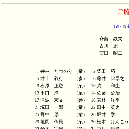
ご
（衆）衆
斉藤 鉄夫
古川 康
西田 昭二
1
井林 たつのり
（衆）
2
柴田 巧
5
井上 義行
（参）
6
藤井 比早之
9
石原 正敬
（衆）
10
簗 和生
13
平口 洋
（衆）
14
佐藤 公治
17
滝波 宏文
（参）
18
若林 洋平
21
塚田 一郎
（衆）
22
田中 英之
25
野中 厚
（衆）
26
堀井 学
29
亀岡 偉民
（衆）
30
松木 けんこう
33
鈴木 宗男
（参）
34
中川 康洋