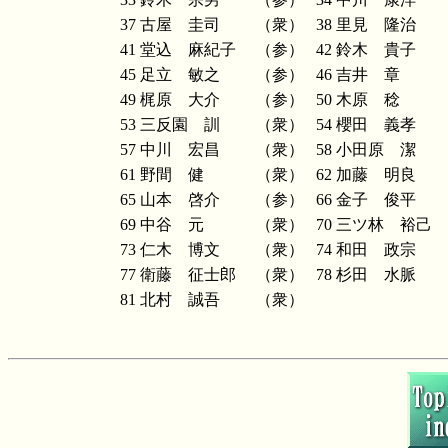
37
古屋 圭司
（衆）
38
里見 隆治
41
堂込 麻紀子
（参）
42
鈴木 貴子
45
足立 敏之
（参）
46
吉井 章
49
梶原 大介
（参）
50
木原 稔
53
三反園 訓
（衆）
54
櫻田 義孝
57
中川 宏昌
（衆）
58
小田原 潔
61
野間 健
（衆）
62
加藤 明良
65
山本 啓介
（参）
66
金子 俊平
69
中谷 元
（衆）
70
三ツ林 裕己
73
仁木 博文
（衆）
74
和田 政宗
77
衛藤 征士郎
（衆）
78
杉田 水脈
81
北村 誠吾
（衆）