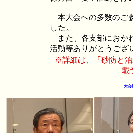
本大会への多数のご参
した。
また、各支部におかれ
活動等ありがとうござ
※詳細は、「砂防と治水
載
大会