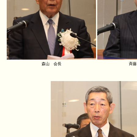
森山 会長
斉藤