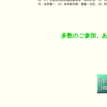
氏、
21
）全国治水砂防協会副会長・岡本正男、
22
）同
与・永田雅一、
25
）赤木顕功賞・齋藤一文氏、
26
）同
多数のご参加、