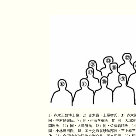
1
）赤木正雄博士像、
2
）赤木賞・土屋智氏、
3
）赤木
同・中村良光氏、
7
）同・伊藤学樹氏、
8
）同・大堀雅
岡理氏、
12
）同・大島努氏、
13
）同・佐藤義晴氏、
14
同・小林達男氏、
18
）国土交通省砂防部長・三上幸三