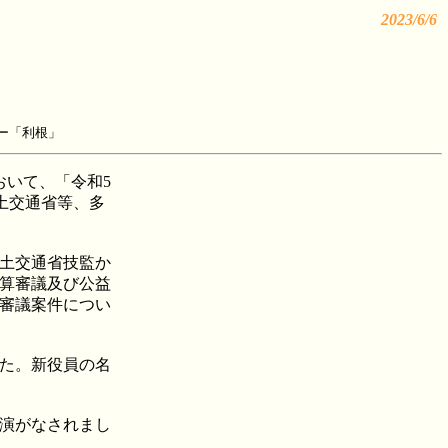
2023/6/6
ー「利根」
おいて、「令和5
土交通省等、多
土交通省技監か
算審議及び公益
審議案件につい
た。新役員の名
演がなされまし