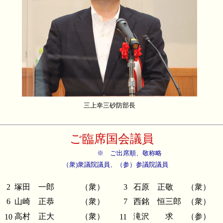
三上幸三砂防部長
ご臨席国会議員
※ ご出席順、敬称略
（衆
)
衆議院議員、（参）参議院議員
2
塚田 一郎
（衆）
3
石原 正敬
（衆）
6
山崎 正恭
（衆）
7
西銘 恒三郎
（衆）
高村 正大
（衆）
滝沢 求
（参）
10
11