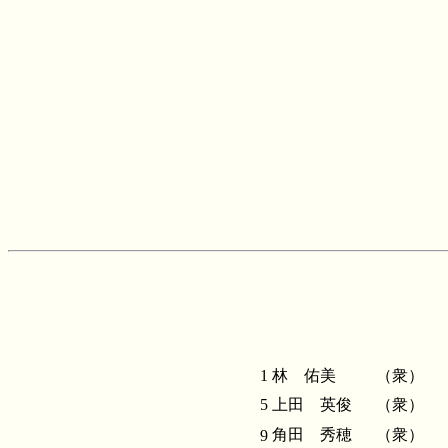
1
林 佑美
（衆）
5
上田 英俊
（衆）
角田 秀穂
（衆）
9