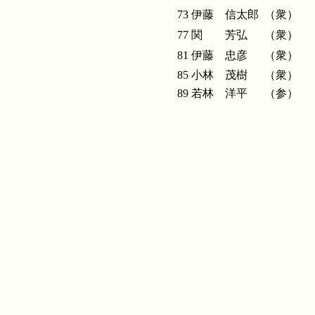
73
伊藤 信太郎
（衆）
77
関 芳弘
（衆）
81
伊藤 忠彦
（衆）
85
小林 茂樹
（衆）
89
若林 洋平
（参）