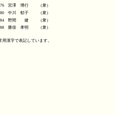
76
宮澤 博行
（衆）
80
中川 郁子
（衆）
84
野間 健
（衆）
88
勝俣 孝明
（衆）
常用漢字で表記しています。