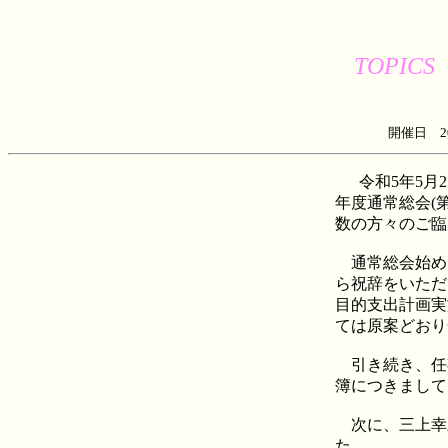
TOPICS
開催日
2
令和5年5
年度通常総会(
数の方々のご臨
通常総会始め
ら祝辞をいただ
目的支出計画実
ては原案どおり
引き続き、任
簿につきまして
次に、三上幸
た。