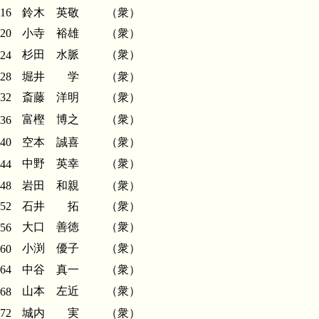
16
鈴木 英敬
（衆）
20
小寺 裕雄
（衆）
杉田 水脈
（衆）
24
28
堀井 学
（衆）
32
斎藤 洋明
（衆）
富樫 博之
（衆）
36
40
空本 誠喜
（衆）
中野 英幸
（衆）
44
48
岩田 和親
（衆）
52
石井 拓
（衆）
大口 善徳
（衆）
56
小渕 優子
（衆）
60
64
中谷 真一
（衆）
山本 左近
（衆）
68
72
城内 実
（衆）