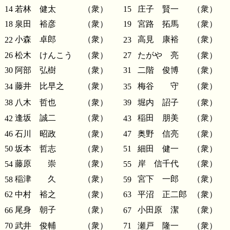
14
若林 健太
（衆）
15
庄子 賢一
（衆）
18
泉田 裕彦
（衆）
19
宮路 拓馬
（衆）
小森 卓郎
（衆）
高見 康裕
（衆）
22
23
26
松木 けんこう
（衆）
27
たがや 亮
（衆）
30
阿部 弘樹
（衆）
31
二階 俊博
（衆）
藤井 比早之
（衆）
梅谷 守
（衆）
34
35
38
八木 哲也
（衆）
39
堀内 詔子
（衆）
逢坂 誠二
（衆）
稲田 朋美
（衆）
42
43
46
石川 昭政
（衆）
47
奥野 信亮
（衆）
50
坂本 哲志
（衆）
51
細田 健一
（衆）
藤原 崇
（衆）
岸 信千代
（衆）
54
55
稲津 久
（衆）
宮下 一郎
（衆）
58
59
62
中村 裕之
（衆）
63
平沼 正二郎
（衆）
尾身 朝子
（衆）
小田原 潔
（衆）
66
67
70
武井 俊輔
（衆）
71
瀬戸 隆一
（衆）