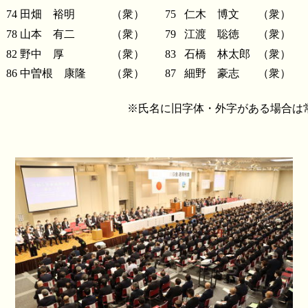
74
田畑 裕明
（衆）
75
仁木 博文
（衆）
78
山本 有二
（衆）
79
江渡 聡徳
（衆）
82
野中 厚
（衆）
83
石橋 林太郎
（衆）
86
中曽根 康隆
（衆）
87
細野 豪志
（衆）
※氏名に旧字体・外字がある場合は