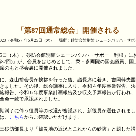
「第87回通常総会」開催される
023
（
令和5
）年
5
月
25
日（木） 場所：砂防会館別館 シェーンバッハ・サボ
月25日（木）、砂防会館別館シェーンバッハ・サボー「利根」に
第87回)」が、会員をはじめとして、衆・参両院の国会議員、国
席のもと盛会裏に開催されました。
に、森山裕会長が挨拶を行った後、議長席に着き、吉岡幹夫国
きました。その後、総会議事に入り、令和４年度事業報告、決
施報告、令和５年度事業計画報告及び収支予算報告が行われ、
全会一致で承認されました。
期満了に伴う役員等の改選が審議され、新役員が選任されまし
は、
こちら
からご確認いただけます。
三砂防部長より「被災地の近況とこれからの砂防」と題した講