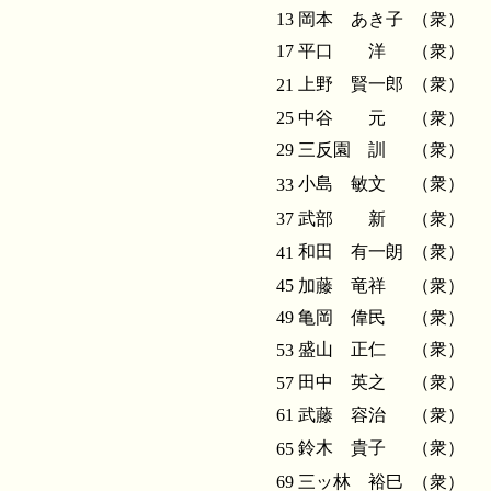
13
岡本 あき子
（衆）
17
平口 洋
（衆）
上野 賢一郎
（衆）
21
25
中谷 元
（衆）
29
三反園 訓
（衆）
小島 敏文
（衆）
33
37
武部 新
（衆）
和田 有一朗
（衆）
41
45
加藤 竜祥
（衆）
49
亀岡 偉民
（衆）
盛山 正仁
（衆）
53
田中 英之
（衆）
57
61
武藤 容治
（衆）
鈴木 貴子
（衆）
65
69
三ッ林 裕巳
（衆）