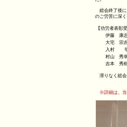
総会終了後に
のご労苦に深く
【功労者表彰
伊藤 康
大宅 宗
入村 
村山 秀
吉本 秀
滞りなく総会
※詳細は、当