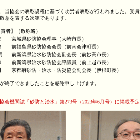
、当協会の表彰規程に基づく功労者表彰が行われました。受賞
敬意を表する次第であります。
受賞者】（敬称略）
志
宮城県砂防協会理事（大崎市長）
吉
前福島県砂防協会会長（前南会津町長）
明
前新潟県治水砂防協会副会長（前妙高市長）
幸
前新潟県治水砂防協会評議員（前上越市長）
樹
京都府砂防・治水・防災協会副会長（伊根町長）
が終了できましたことを感謝申し上げます。
協会機関誌「砂防と治水」第
273
号（
2023
年
6
月号）に掲載予定