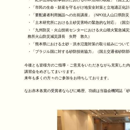
・「市民の生命・財産を守るがけ地安全対策と立地適正化計
・「要配慮者利用施設への出前講座」（NPO法人山口県防
・「土木研究所における土砂災害時の緊急的な対応」（国立
・「九州防災・火山技術センターにおける火山噴火緊急減災
務所火山防災減災課長 矢野 敦久）
・「熊本県における土砂・洪水氾濫対策の取り組みについて
・「ブラジル国に対する砂防技術協力」（国土交通省砂防部
今後とも皆様方のご指導・ご意見をいただきながら充実した内
講習会をめざしてまいります。
来年も多くの方々のご参加をお待ちしております。
なお赤木各賞の受賞者ならびに略歴、功績は当協会機関誌「砂防