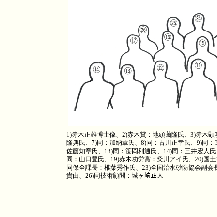
1)赤木正雄博士像、2)赤木賞：地頭薗隆氏、3)赤木
隆典氏、7)同：加納章氏、8)同：古川正幸氏、9)同：
佐藤知章氏、13)同：笹岡利通氏、14)同：三井宏人氏、
同：山口豊氏、19)赤木功労賞：粂川アイ氏、20)国
同保全課長：椎葉秀作氏、23)全国治水砂防協会副会長
貴由、26)同技術顧問：城ヶ﨑正人