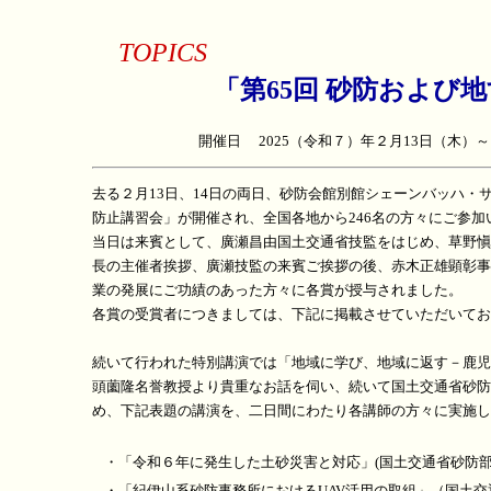
TOPICS
「第65回 砂防および
開催日 2025（令和７）年２月13日（木
去る２月13日、14日の両日、砂防会館別館シェーンバッハ・
防止講習会」が開催され、全国各地から246名の方々にご参加
当日は来賓として、廣瀬昌由国土交通省技監をはじめ、草野愼
長の主催者挨拶、廣瀬技監の来賓ご挨拶の後、赤木正雄顕彰事
業の発展にご功績のあった方々に各賞が授与されました。
各賞の受賞者につきましては、下記に掲載させていただいてお
続いて行われた特別講演では「地域に学び、地域に返す－鹿児
頭薗隆名誉教授より貴重なお話を伺い、続いて国土交通省砂防
め、下記表題の講演を、二日間にわたり各講師の方々に実施し
・「令和６年に発生した土砂災害と対応」(国土交通省砂防
・「紀伊山系砂防事務所におけるUAV活用の取組」（国土