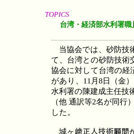
TOPICS
台湾・経済部水利署職
当協会では、砂防技術
て、台湾との砂防技術
協会に対して台湾の経
があり、11月8日（金
水利署の陳建成主任技
（他 通訳等2名が同行
した。
城ヶ﨑正人技術顧問か