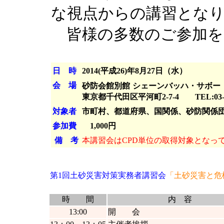
な視点からの講習とな
皆様の多数のご参加を
日 時
2014(平成26)年8月27日（水）
会 場
砂防会館別館
シェーンバッハ・サボー
東京都千代田区平河町2-7-4 TEL:03-32
対象者
市町村、都道府県、国関係、
砂防関係
参加費
1,000円
備 考
本講習会はCPD単位の取得対象となっ
第1回土砂災害対策実務者講習会
「土砂災害と危
時 間
内 容
13:00
開 会