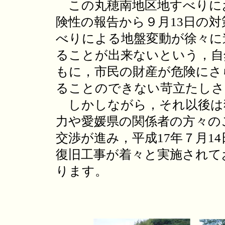
この丸穂南地区地すべりにお
険性の報告から９月13日の
べりによる地盤変動が徐々に
ることが出来ないという，自
もに，市民の財産が危険にさ
ることのできない苛立たしさ
しかしながら，それ以後は
力や愛媛県の関係者の方々の
交渉が進み，平成17年７月1
復旧工事が着々と実施されて
ります。