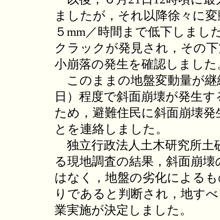
ましたが，それ以降徐々に変
５mm／時間まで低下しまし
クラックが発見され，その下
小崩落の発生を確認しました
このままの地盤変動量が継続
日）程度で斜面崩壊が発生す
ため，避難住民に斜面崩壊発
とを連絡しました。
独立行政法人土木研究所土
る現地調査の結果，斜面崩壊
はなく，地盤の劣化によるも
りであると判断され，地すべ
業実施が決定しました。