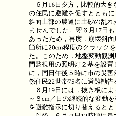
６月16日夕方，比較的大き
の住民に避難を促すとともに
斜面上部の農道に土砂の乱れ
ませんでした。翌６月17日
あったため，再度，崩壊斜面
箇所に20cm程度のクラック
た。このため，地盤変動観測
間監視用の照明灯２基を設置
に，同日午後５時に市の災害
係住民22世帯75名に避難勧
６月19日には，抜き板によ
～８cm／日の継続的な変動を
を避難指示に切り替えるとと
以後，６月21日12時頃に最