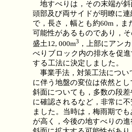
地すべりは，その末端が斜
頭部及び両サイドが明瞭に連
で，長さ，幅とも約60m，ま
可能性があるものであり，そ
3
盛土12, 000m
，上部にアンカー
べりブロック内の排水を促進
する工法に決定しました。
事業手法，対策工法につい
に伴う地盤の変位は依然とし
斜面についても，多数の段差
に確認されるなど，非常に不
ました。当時は，梅雨期でも
が高く，今後の地すべりの進
斜面に拡大する可能性があり