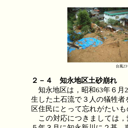
台風2
２－４ 知永地区土砂崩れ
知永地区は，昭和63年６月
生した土石流で３人の犠牲者
区住民にとって忘れがたいも
この対応につきましては，
５年３月に知永新川に２基，