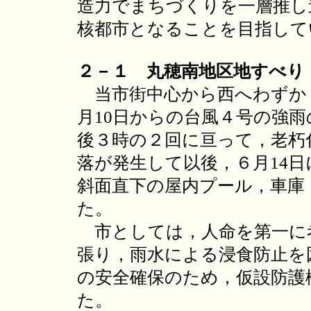
造力でまちづくりを一層推し
核都市となることを目指して
２－１ 丸穂南地区地すべり
当市街中心から西へわずか１
月10日からの台風４号の強雨
後３時の２回に亘って，老朽
落が発生して以後，６月14
斜面直下の屋内プール，車庫
た。
市としては，人命を第一に
張り，雨水による浸食防止を
の安全確保のため，仮設防護
た。