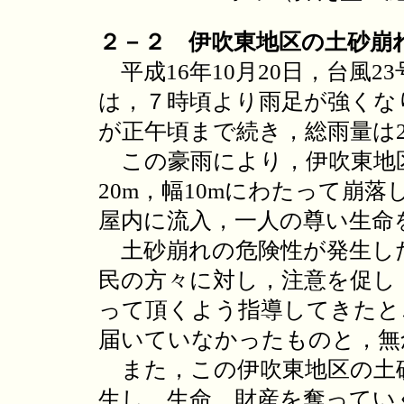
２－２ 伊吹東地区の土砂崩
平成16年10月20日，台風
は，７時頃より雨足が強くなり
が正午頃まで続き，総雨量は2
この豪雨により，伊吹東地
20m，幅10mにわたって崩
屋内に流入，一人の尊い生命
土砂崩れの危険性が発生した
民の方々に対し，注意を促し
って頂くよう指導してきたと
届いていなかったものと，無
また，この伊吹東地区の土
生し，生命，財産を奪ってい