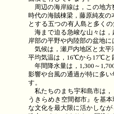
周辺の海岸線は，この地方
時代の海賊棟梁，藤原純友の
とする五つの有人島と多くの
海まで迫る急峻な山々は，
岸部の平野や内陸部の盆地に
気候は，瀬戸内地区と太平
平均気温は，16℃から17℃
年間降水量は，1,300～1,
影響や台風の通過が特に多い年
す。
私たちのまち宇和島市は，
うきらめき空間都市』を基本
な文化を最大限に活かしなが