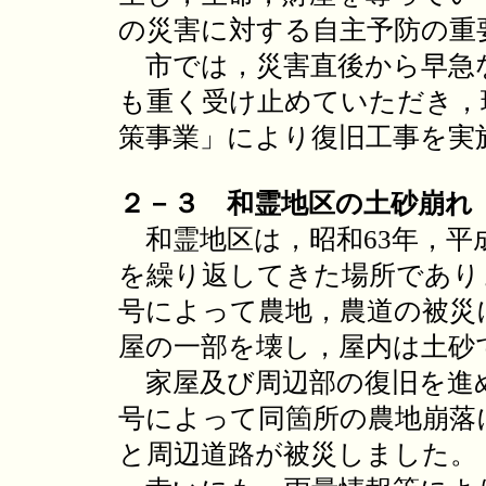
の災害に対する自主予防の重
市では，災害直後から早急
も重く受け止めていただき，
策事業」により復旧工事を実
２－３ 和霊地区の土砂崩れ
和霊地区は，昭和63年，平
を繰り返してきた場所でありま
号によって農地，農道の被災
屋の一部を壊し，屋内は土砂
家屋及び周辺部の復旧を進めて
号によって同箇所の農地崩落
と周辺道路が被災しました。