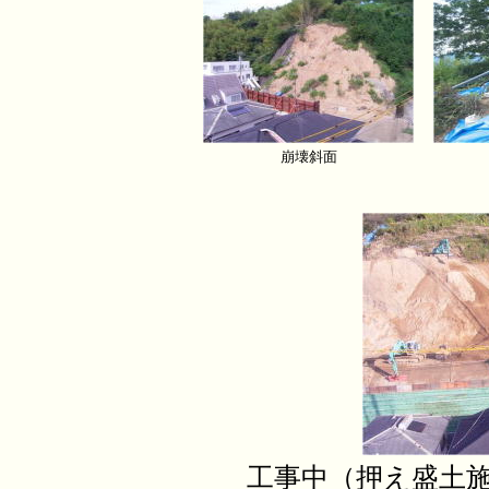
崩壊斜面
工事中（押え盛土施