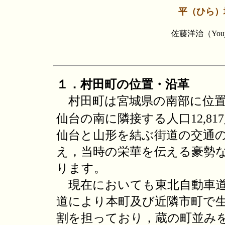
平（ひら）
佐藤洋治（You
１．村田町の位置・沿革
村田町は宮城県の南部に位置し
仙台の南に隣接する人口12,817人
仙台と山形を結ぶ街道の交通
え，当時の栄華を伝える豪勢
ります。
現在においても東北自動車道I
道により本町及び近隣市町で
割を担っており，蔵の町並み