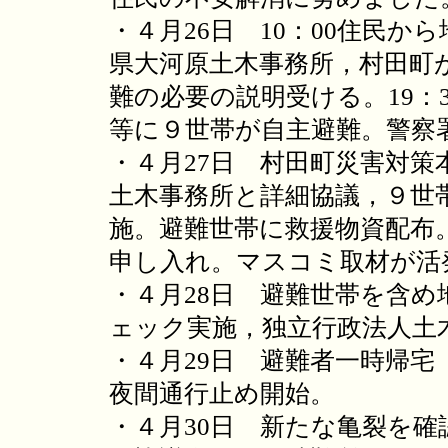
・４月26日 10：00住民か
県大河原土木事務所，村田町が
難の必要の説明受ける。19：3
等に９世帯が自主避難。警察
・４月27日 村田町災害対
土木事務所と詳細協議，９世
施。避難世帯に救援物資配布
申し入れ。マスコミ取材が活
・４月28日 避難世帯を含
ェック実施，独立行政法人土
・４月29日 避難者一時帰宅
夜間通行止め開始。
・４月30日 新たな亀裂を確