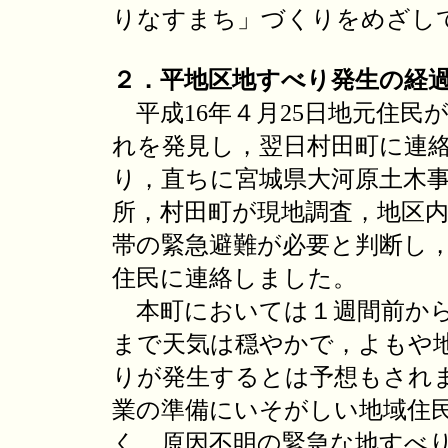
りなすまち」づくりをめざし
２．平地区地すべり発生の経
平成16年４月25日地元住民
れを発見し，翌日村田町に連
り，直ちに宮城県大河原土木
所，村田町が現地調査，地区
帯の緊急避難が必要と判断し
住民に連絡しました。
本町においては１週間前か
まで天気は穏やかで，よもや
りが発生するとは予想もされ
業の準備にいそがしい地域住
く，原因不明の緊急な地すべ