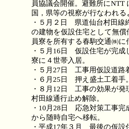
員協議会開催。避難所にNTT
国，県等の視察が行なわれる
・５月２日 県道仙台村田線
の建物を仮設住宅として無償
員寮を所有する春駒交通㈱に
・５月16日 仮設住宅が完
寮に４世帯入居。
・５月27日 工事用仮設道路
・６月25日 押え盛土工着手
・８月12日 工事の効果が
村田線通行止め解除。
・10月28日 応急対策工事
から随時自宅へ移転。
・平成17年３月 最後の仮