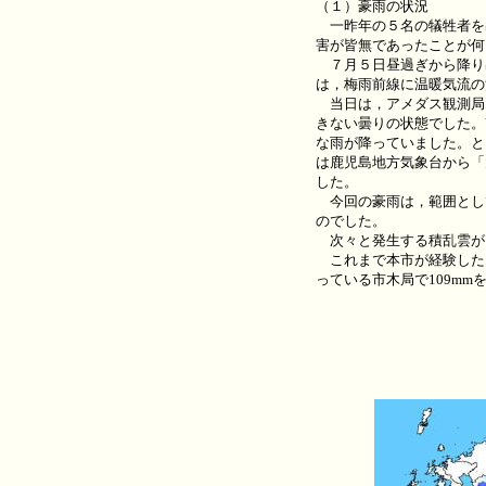
（１）豪雨の状況
一昨年の５名の犠牲者を出
害が皆無であったことが何
７月５日昼過ぎから降り
は，梅雨前線に温暖気流の
当日は，アメダス観測局と
きない曇りの状態でした。
な雨が降っていました。とこ
は鹿児島地方気象台から「
した。
今回の豪雨は，範囲として
のでした。
次々と発生する積乱雲が
これまで本市が経験した
っている市木局で109m