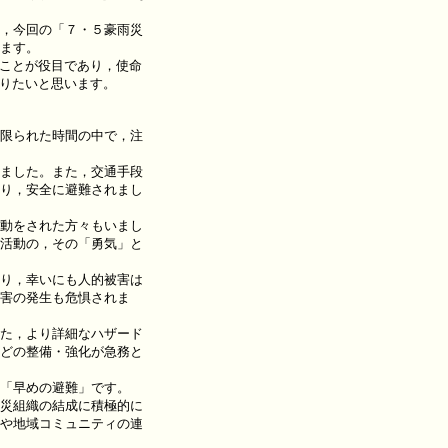
，今回の「７・５豪雨災
ます。
ことが役目であり，使命
参りたいと思います。
限られた時間の中で，注
ました。また，交通手段
り，安全に避難されまし
動をされた方々もいまし
活動の，その「勇気」と
り，幸いにも人的被害は
害の発生も危惧されま
た，より詳細なハザード
どの整備・強化が急務と
「早めの避難」です。
災組織の結成に積極的に
や地域コミュニティの連