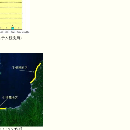
ステム観測局）
 1・3・5 で作成