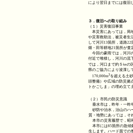
により翌日までには復旧
３．復旧への取り組み
（１）災害復旧事業
本災害にあっては，局地
や災害救助法，被災者生
して河川13箇所，道路2
畑・田等耕地21箇所が査
今回の豪雨では，河川の
付近で堆積し，河川の流
では，河口まで約５㎞の区間
県のご協力により浚渫し
3
170,000m
を超える土
頭整備）や広域の防災拠
トかごしま」の埋め立て
（２）市民の防災意識
垂水市は，昨年・一昨年
砂防や治水，治山のハー
質・地勢にあっては，そ
本市の災害履歴で，昭和
本市には85箇所の急傾
生します。ハード面での