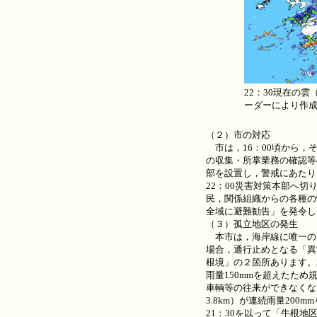
22：30現在の
ーダーにより作
（２）市の対応
市は，16：00頃から，
の収集・所掌業務の確認等
部を設置し，警戒にあたり
22：00災害対策本部へ
民，関係組織からの各種の
全域に避難勧告」を発令し
（３）孤立地区の発生
本市は，海岸線に唯一の
場合，通行止めとなる「異
根境」の２箇所あります。2
雨量150mmを超えたた
車輌等の往来ができなくなり
3.8km）が連続雨量20
21：30を以って「牛根