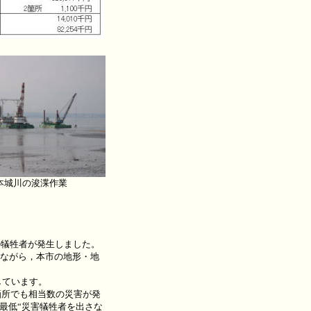
本城川の浚渫作業
の犠牲者が発生しました。
ながら，本市の地形・地
しています。
箇所でも相当数の災害が発
最低“災害犠牲者を出さな