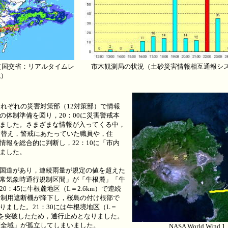
雲（国交省：リアルタイムレ
市木観測局の状況（土砂災害情報相互通報シ
成）
それぞれの災害対策部（12対策部）で情報
の体制準備を図り，20：00に災害警戒本
ました。さまざまな情報が入ってくる中，
切り替え，警戒にあたっていた職員や，住
情報を総合的に判断し，22：10に「市内
ました。
国道があり，連続雨量が規定の値を超えた
常気象時通行規制区間」が「牛根麓」「牛
0：45に牛根麓地区（L＝2.6km）で連続
め規制用遮断機が降下し，桜島の付け根部で
ました。21：30には牛根境地区（L＝
0mmを突破したため，通行止めとなりました。
地区全域」が孤立してしまいました。
NASA World Wind