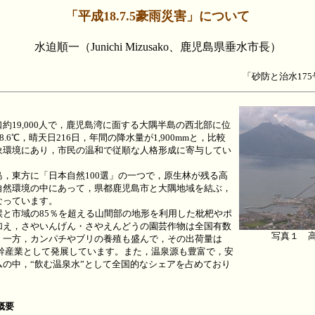
「平成18.7.5豪雨災害」について
水迫順一（Junichi Mizusako、鹿児島県垂水市長）
「砂防と治水175
19,000人で，鹿児島湾に面する大隅半島の西北部に位
.6℃，晴天日216日，年間の降水量が1,900mmと，比較
象環境にあり，市民の温和で従順な人格形成に寄与してい
，東方に「日本自然100選」の一つで，原生林が残る高
自然環境の中にあって，県都鹿児島市と大隅地域を結ぶ，
なっています。
と市域の85％を超える山間部の地形を利用した枇杷やポ
加え，さやいんげん・さやえんどうの園芸作物は全国有数
写真１ 
。一方，カンパチやブリの養殖も盛んで，その出荷量は
市の基幹産業として発展しています。また，温泉源も豊富で，安
の中，“飲む温泉水”として全国的なシェアを占めており
概要