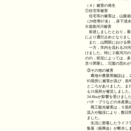
（４）被害の発生
①住宅等被害
住宅等の被害は，山腹崩壊
（29世帯67名），床下浸
②道路河川被害
前述しましたとおり，垂水
により通行止めとなりまし
また，山間部における県道
一方，市内を流れる29河
けました。特に２級河川の
のの，状況によっては，多
亘り閉塞し，氾濫の恐れが
③その他の被害
農地や農業用施設は，２
85箇所に被害が及び，
ところがありました。ま
も31箇所が被災しまし
34.8haが影響を受け
パチ・ブリなどの水産業
商工観光被害は，５箇所
流入や陥没により，数日間
ました。
生活に密着したライフラ
集落（振興会）が断水し