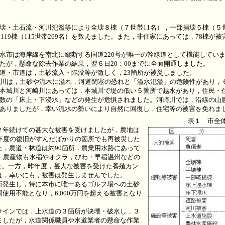
・土石流・河川氾濫等により全壊８棟（７世帯11名），一部損壊５棟（５世
水119棟（115世帯269名）を数えました。また，非住家にあっては，78棟が
市は海岸線を南北に縦断する国道220号が唯一の幹線道として機能してい
たが，懸命な除去作業の結果，翌６日20：00までに全面開通しました。
・市道は，土砂流入・陥没等が激しく，23箇所が被災しました。
川は，土砂や流木に溢れ，河道閉塞の恐れと「溢水氾濫」の危険性があり，６
本城川と河崎川にあっては，本城川で堤の低い５箇所で越水があり，住民・
数の「床上・下浸水」などの発生が危惧されました。河崎川では，沿線の山
ありましたが，幸い流水の勢いにより自然に回復し，住宅等の被害を免れま
表１ 市全
年続けての甚大な被害を受けましたが，農地は
前年度の復旧がすんだばかりの箇所でも再被災した
た，農道・林道は約90箇所，農業用水路にあって
た。農産物も水稲やオクラ，びわ・早稲温州などの
ました。一方，昨年度，甚大な被害を受けた養殖カン
は，幸いにも，被害は発生しませんでした。
発生し，特に本市に唯一あるゴルフ場への土砂
使用不能となり，6,000万円を超える被害となり
インでは，上水道の３箇所が決壊・破水し，３
ましたが，水道関係職員や水道業者の懸命な作業