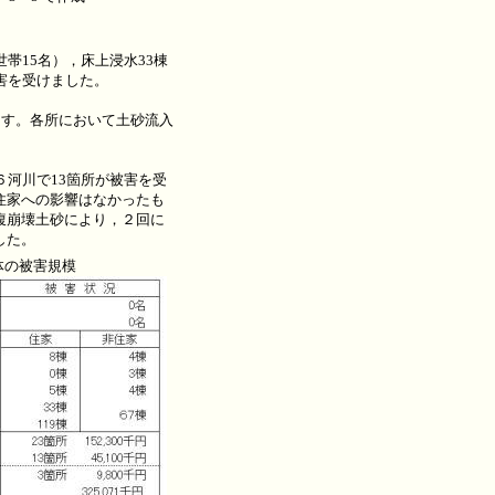
帯15名），床上浸水33棟
被害を受けました。
ます。各所において土砂流入
河川で13箇所が被害を受
住家への影響はなかったも
腹崩壊土砂により，２回に
した。
体の被害規模