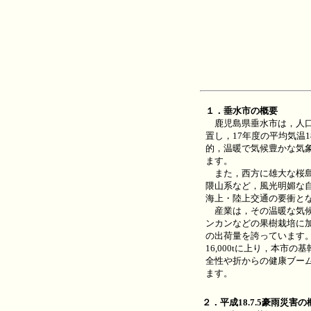
１．垂水市の概要
鹿児島県垂水市は，人口約
置し，17年度の平均気温18
的，温暖で気候豊かな気
ます。
また，西方に雄大な桜島
隈山系など，風光明媚な
海上・陸上交通の要衝と
産業は，その温暖な気候
ンカンなどの果樹栽培に
の出荷量を誇っています
16,000tに上り，本
全性や折からの健康ブーム
ます。
２．平成18.7.5豪雨災害の