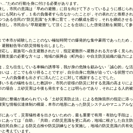
い…”ための行動を身に付ける必要があります。
し，市民の意識は「早めの避難」に目を向けて下さっているように感じられ
告にも関わらず，１名の負傷者すら出なかったことが，その表れだと推察され
つある住民の“防災意識”を大事に育て，その醸成を図り，それを継続させる
発信し，市民自ら“早期避難”して頂くことを念頭にした啓発活動を展開して
）
で本市が経験したことのない極短時間での爆発的な集中豪雨であったため，
・避難勧告等の防災情報を出しました。
応し，親族宅へ自主避難されたり，指定避難所へ避難される方が多く見られ
避難支援の必要な方々は，地域の振興会（町内会）や自主防災組織の協力によ
，立ち往生している車輌の誘導等，我が身の危険を顧みない「誠心的」な活
合いは，どこでも在り得ることですが，自分自身に危険が迫っている状態での
，一人の負傷者も出さずに済んだことに対して感謝することでした。
い５名の犠牲を出した教訓や，市民の皆様の防災に対する意識の高まりによ
市の場合，土砂災害は今後も発生することは明らかであり，それによる人的被
的に整備が進められている「土砂災害防止法」による危険箇所の指定に添っ
確実な情報伝達体制の構築，本市の地形にあった防災システムやマニュアルな
にあって，災害犠牲者を出さないための，最も重要で有用・有効な手段は，
にあっては「自助」「共助」の防災意識を更に高め，地域に根ざした自主防
域住民自身による防災点検や防災訓練などを実施し，地域の防災意識の共有化
いと考えています。