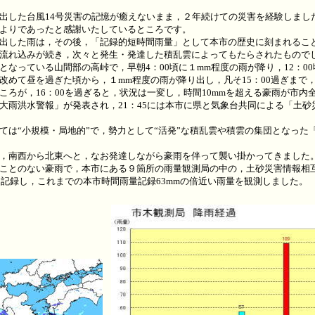
した台風14号災害の記憶が癒えないまま，２年続けての災害を経験しまし
よりであったと感謝いたしているところです。
出した雨は，その後，「記録的短時間雨量」として本市の歴史に刻まれるこ
流れ込みが続き，次々と発生・発達した積乱雲によってもたらされたもので
なっている山間部の高峠で，早朝4：00頃に１mm程度の雨が降り，12：0
改めて昼を過ぎた頃から，１mm程度の雨が降り出し，凡そ15：00過ぎまで
ろが，16：00を過ぎると，状況は一変し，時間10mmを超える豪雨が市内全
大雨洪水警報」が発表され，21：45には本市に県と気象台共同による「土砂
は“小規模・局地的”で，勢力として“活発”な積乱雲や積雲の集団となった
，南西から北東へと，なお発達しながら豪雨を伴って襲い掛かってきました
ことのない豪雨で，本市にある９箇所の雨量観測局の中の，土砂災害情報相
mを記録し，これまでの本市時間雨量記録63mmの倍近い雨量を観測しました。