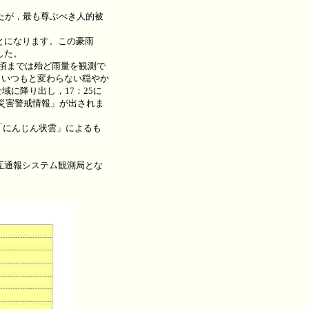
たが，最も尊ぶべき人的被
とになります。この豪雨
した。
0頃までは殆ど雨量を観測で
，いつもと変わらない穏やか
域に降り出し，17：25に
災害警戒情報」が出されま
「にんじん状雲」によるも
。
互通報システム観測局とな