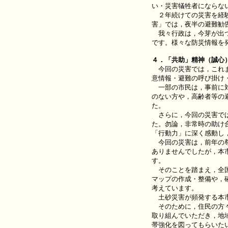
い・災害犠牲者にならな
２年続けての災害を経験
害」では，夜半の避難勧
我々行政は，今芽が出つ
です。様々な防災情報を
４．「共助」精神（誠心
今回の災害では，これま
意情報・避難の呼び掛け
一部の市民は，事前に対
のない方や，高齢者等の
た。
さらに，今回の災害では
た。勿論，非常時の助け
「行動力」に深く感動し
今回の災害は，前年の尊
ありませんでしたが，本
す。
そのことを踏まえ，全国
マップの作成・整備や，
考えています。
土砂災害が頻発する本市
そのために，住民の方々
取り組んでいただき，地
帯強化を図ってもらいた