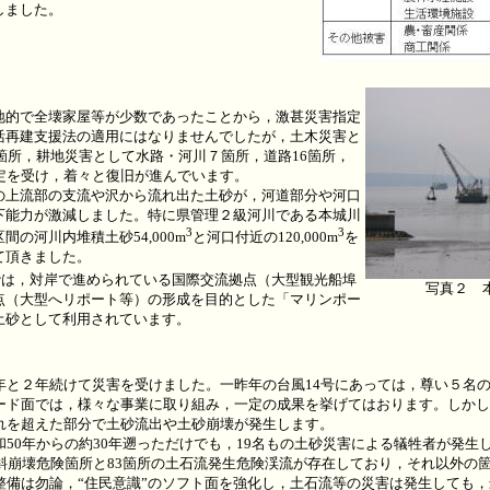
しました。
的で全壊家屋等が少数であったことから，激甚災害指定
活再建支援法の適用にはなりませんでしたが，土木災害と
2箇所，耕地災害として水路・河川７箇所，道路16箇所，
定を受け，着々と復旧が進んでいます。
上流部の支流や沢から流れ出た土砂が，河道部分や河口
下能力が激減しました。特に県管理２級河川である本城川
3
3
の河川内堆積土砂54,000m
と河口付近の120,000m
を
て頂きました。
砂は，対岸で進められている国際交流拠点（大型観光船埠
写真２ 
点（大型へリポート等）の形成を目的とした「マリンポー
土砂として利用されています。
と２年続けて災害を受けました。一昨年の台風14号にあっては，尊い５名
ド面では，様々な事業に取り組み，一定の成果を挙げてはおります。しかし
れを超えた部分で土砂流出や土砂崩壊が発生します。
50年からの約30年遡っただけでも，19名もの土砂災害による犠牲者が発生
斜崩壊危険箇所と83箇所の土石流発生危険渓流が存在しており，それ以外の
整備は勿論，“住民意識”のソフト面を強化し，土石流等の災害は発生しても，