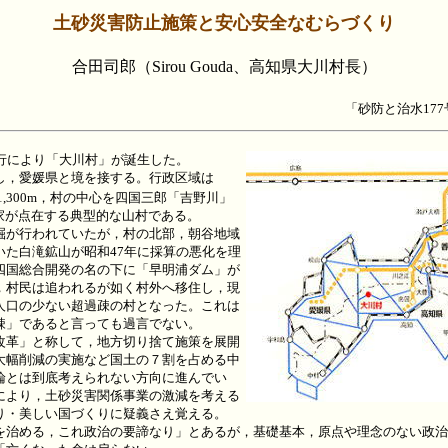
土砂災害防止施策と安心安全なむらづくり
合田司郎（Sirou Gouda、高知県大川村長）
「砂防と治水177
行により「大川村」が誕生した。
，愛媛県と境を接する。行政区域は
1,300m，村の中心を四国三郎「吉野川」
家が点在する典型的な山村である。
が行われていたが，村の北部，朝谷地域
いた白滝鉱山が昭和47年に採算の悪化を理
四国総合開発の名の下に「早明浦ダム」が
，村民は追われるが如く村外へ移住し，現
人口の少ない超過疎の村となった。これは
疎」であると言っても過言でない。
革」と称して，地方切り捨て施策を展開
大幅削減の実施など国土の７割を占める中
論とは到底考えられない方向に進んでい
により，土砂災害関係事業の激減を考える
り・美しい国づくりに疑義さえ覚える。
治める，これ政治の要諦なり」とあるが，基礎基本，原点や理念のない政治