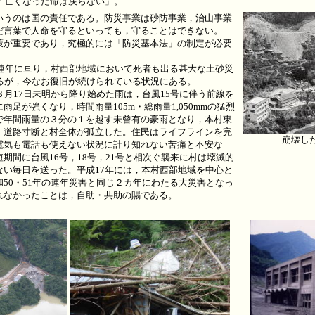
「亡くなった命は戻らない」。
うのは国の責任である。防災事業は砂防事業，治山事業
だ言葉で人命を守るといっても，守ることはできない。
が重要であり，究極的には「防災基本法」の制定が必要
と連年に亘り，村西部地域において死者も出る甚大な土砂災
なるが，今なお復旧が続けられている状況にある。
月17日未明から降り始めた雨は，台風15号に伴う前線を
足が強くなり，時間雨量105m・総雨量1,050mmの猛烈
で年間雨量の３分の１を越す未曾有の豪雨となり，本村東
，道路寸断と村全体が孤立した。住民はライフラインを完
崩壊し
電気も電話も使えない状況に計り知れない苦痛と不安な
期間に台風16号，18号，21号と相次ぐ襲来に村は壊滅的
ない毎日を送った。平成17年には，本村西部地域を中心と
50・51年の連年災害と同じ２カ年にわたる大災害となっ
れなかったことは，自助・共助の賜である。