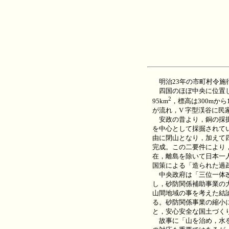
明治23年の市町村令施
四国のほぼ中央に位置し
2
95km
，標高は300mから
が流れ，V 字型渓谷に民
安政の昔より，銅の採掘
を中心として採掘されて
由に閉山となり，加えて
完成。この二要件により
在，離島を除いて日本一
国策による「造られた過
中央政府は「三位一体改
し，砂防関係補助事業の
山間地域の事を考えた結
る。砂防関係事業の縮小
と，安心安全な国土づく
故事に「山を治め，水を