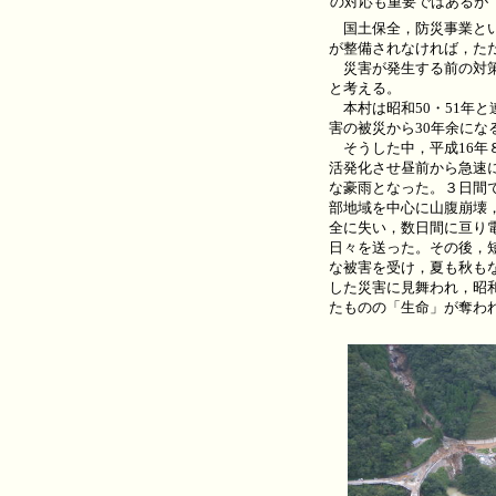
の対応も重要ではあるが
国土保全，防災事業とい
が整備されなければ，た
災害が発生する前の対策
と考える。
本村は昭和50・51年
害の被災から30年余に
そうした中，平成16年８
活発化させ昼前から急速に雨
な豪雨となった。３日間
部地域を中心に山腹崩壊
全に失い，数日間に亘り
日々を送った。その後，短
な被害を受け，夏も秋も
した災害に見舞われ，昭和
たものの「生命」が奪わ