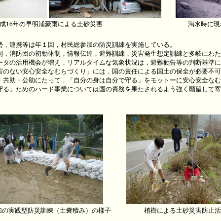
成16年の早明浦豪雨による土砂災害
渇水時に現
，連携等は年１回，村民総参加の防災訓練を実施している。
，消防団の初動体制，情報伝達，避難訓練，災害発生想定訓練と多岐にわた
ータの活用機会が増え，リアルタイムな気象状況は，避難勧告等の判断基準に
のない安心安全なむらづくり」には，国の責任による国土の保全が必要不可
・共助・公助にたって，「自分の身は自分で守る」をモットーに安心安全なむ
守る」ためのハード事業については国の責務を果たされるよう強く願望して寄
加の実践型防災訓練（土嚢積み）の様子
植樹による土砂災害防止活