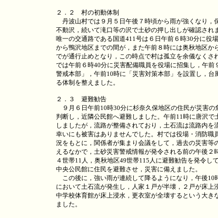
２．２ 村の初動体制
丹波山村では９月５日午後７時頃から雨が強くなり，
不動沢，続いて滝口等の沢で土砂の押し出しが確認され
唯一の交通路である国道411号は６日午前６時30分に役
から鴨沢地区までの間が，また午前８時には奥秋地区か
でが通行止めとなり，この時点で村は孤立を余儀なくさ
では午前６時40分に災害配備職員を役場に招集し，午前
警戒本部」，午前10時に「災害対策本部」を設置し，台
る体制を整えました。
２．３ 避難勧告
９月６日午前10時30分に杉奈久保地区の住民が災害の
判断し，近隣公民館へ避難しました。午前11時に唐沢で
しましたが，流路が整備されており，土石流は流路内を
幸いにも被害はありませんでした。村では役場・消防職
況をもとに，関係者が集まり会議をして，過去の災害等
えるなかで，土砂災害警戒情報が発令される前の午後２
４世帯11人，奥秋地区49世帯115人に避難勧告を発令し
中央公民館に住民を避難させ，災害に備えました。
この後に，強い雨が連続して降るようになり，午後10
において土石流が発生し，人家１戸が半壊，２戸が床上
中学校体育館が床上浸水，更衣室が全壊するという大き
ました。