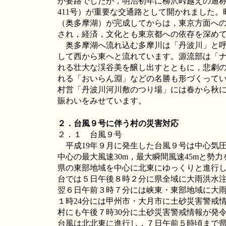
が要路でしたが，明治初年に柳沢峠越えの通
411号）が重要な交通路として開かれました。
（奥多摩湖）が完成してからは，東京方面へ
され，経済，文化とも東京都への依存を深め
奥多摩湖へ流れ込む多摩川は「丹波川」と呼
して西から東へと流れています。源流部は「
れる壮大な渓谷美を醸し出すとともに，悲劇
れる「おいらん淵」などの名勝も形づくって
村営「丹波川河川敷のつり場」には春から秋
賑わいをみせています。
２．台風９号に伴う村の災害対応
２．１ 台風９号
平成19年９月に発生した台風９号は中心気圧
中心の最大風速30m，最大瞬間風速45mと勢
県の東部地域を中心に北東にゆっくりと進行
台では５日午後８時２分に県全域に大雨洪水
翌６日午前３時７分には峡東・東部地域に大
１時24分には甲州市・大月市に土砂災害警戒
村にも午後７時30分に土砂災害警戒情報が発
台風は北北東に進行し，７日午前５時頃まで