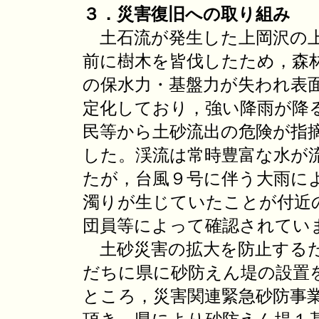
３．災害復旧への取り組み
土石流が発生した上岡沢の
前に樹木を皆伐したため，森
の保水力・基盤力が失われ表
定化しており，強い降雨が降
民等から土砂流出の危険が指
した。渓流は常時豊富な水が
たが，台風９号に伴う大雨に
濁りが生じていたことが付近
団員等によって確認されてい
土砂災害の拡大を防止する
だちに県に砂防えん堤の設置
ところ，災害関連緊急砂防事