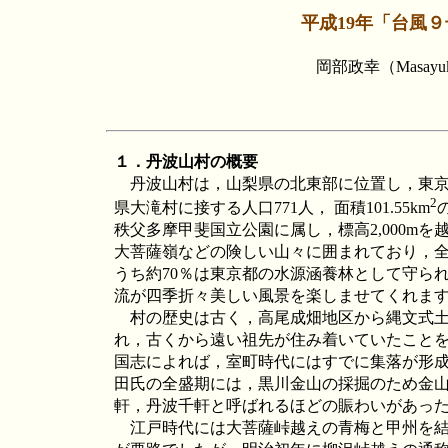
平成19年「台風
岡部政幸（Masayu
１．丹波山村の概要
丹波山村は，山梨県の北東部に位置し，東
2
県大滝村に接する人口771人， 面積101.55km
秩父多摩甲斐国立公園に属し，標高2,000m
大菩薩嶺などの険しい山々に囲まれており，全
うち約70％は東京都の水源涵養林として守ら
流が四季折々美しい風景を楽しませてくれま
村の歴史は古く，高尾成畑地区から縄文式土
れ，古くから遠い祖先が住み着いていたこと
国志によれば，室町時代にはすでに集落が形
田氏の全盛期には，黒川金山の採掘のため金
軒，丹波千軒と呼ばれるほどの賑わいがあっ
江戸時代には大菩薩峠越えの青梅と甲州を結