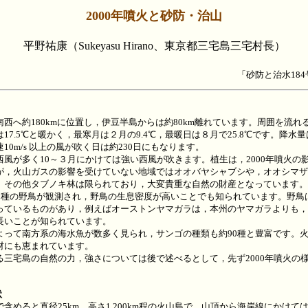
2000年噴火と砂防・治山
平野祐康（Sukeyasu Hirano、東京都三宅島三宅村長）
「砂防と治水184
へ約180kmに位置し，伊豆半島からは約80km離れています。周囲を流れ
7.5℃と暖かく，最寒月は２月の9.4℃，最暖日は８月で25.8℃です。降水量は
0m/s 以上の風が吹く日は約230日にもなります。
風が多く10～３月にかけては強い西風が吹きます。植生は，2000年噴火の
が，火山ガスの影響を受けていない地域ではオオバヤシャブシや，オオシマザ
。その他タブノキ林は限られており，大変貴重な自然の財産となっています。
0種の野鳥が観測され，野鳥の生息密度が高いことでも知られています。野鳥
っているものがあり，例えばオーストンヤマガラは，本州のヤマガラよりも，
長いことが知られています。
って南方系の海水魚が数多く見られ，サンゴの種類も約90種と豊富です。
材にも恵まれています。
三宅島の自然の力，強さについては後で述べるとして，先ず2000年噴火の
状
めると直径25km，高さ1,200km程の火山島で，山頂から海岸線にかけて