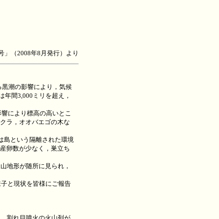
号」（2008年8月発行）より
る黒潮の影響により，気候
年間3,000ミリを超え，
影響により標高の高いとこ
クラ，オオバエゴの木な
は島という隔離された環境
産卵数が少なく，巣立ち
火山地形が随所に見られ，
様子と現状を皆様にご報告
は，割れ目噴火の火山列が