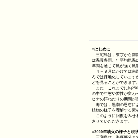
○はじめに
三宅島は，東京から南南西
は温暖多雨。年平均気温は1
年間を通じて風が強く風速1
４～９月にかけては南西
ろでは裸地化しています
どを見ることができます
また，これまでに約25
の中で生態や習性が変わ
ヒナの餌ねだりの期間が
海では，黒潮の恩恵によ
植物の様子を理解する素
このように回復をみせる
させていただきます。
○2000年噴火の様子と現
三宅島は，海底部分まで含