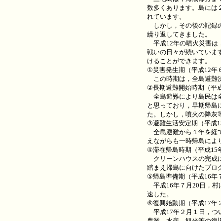
数多くあります。島には２
れています。
しかし，その後の記録のあ
繰り返してきました。
平成12年の噴火災害は
戦いの日々が続いていま
けることができます。
①災害発生期（平成12年
この時期は，全島避難決
②長期避難開始時期（平成
全島避難により島民は全
と思っており，早期帰島
た。しかし，噴火の降灰
③避難生活安定期（平成1
全島避難から１年を経て
えながらも一時帰島によ
④滞在帰島時期（平成15
クリーンハウスの完成に
踏まえ帰島に向けたプロ
⑤帰島準備期（平成16年
平成16年７月20日，
速した。
⑥復興始動期（平成17年
平成17年２月１日，つ
農業，水産，観光等の復