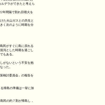
カルデラができたと考えら
22年間隔で割れ目噴火を
向けた火山ガスとの共生と
きく次のように時期を分
島民がすぐに島に戻れる
混沌とした時期を過ごし
でもある。
しがないという不安を抱
なった。
策検討委員会」の報告を
よる帰島の準備は一挙に加
た島民の約７割が帰島し，