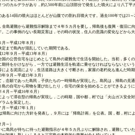
つのカルデラがあり，約2,500年前に山頂部分で発生した噴火により八丁平
る14回の噴火はほとんどが山腹での割れ目噴火です。過去100年では21～
，全島避難から避難指示解除まで４年５カ月を要し，帰島後も復興・復旧に
す。この事例のない長期災害は，その時の状況，住人の意識の変化などから大
６月～平成12年８月）
定まで島内が混乱していた期間である。
12年９月～平成13年８月）
国の公営住宅をはじめとして島外の避難先で生活を開始した。当初，多くの
に期待をかけながら，一方では避難生活を軌道に乗せなければならないという
等による泥流により，生活道路は大きく寸断され，家屋の老朽化も進んだ時期
3年９月～平成15年３月）
，念願であった島民，子供たちの一時帰島が実現した。島民は，帰島の見通
り島の自宅から荷物を運び出したり，住宅の保全を始めることができるように
年４月～平成16年６月）
よって滞在型の帰島が実現し，この時期，国や都，村では「火山ガス安全対
グラムを策定した。
７月～平成17年１月）
村は帰島に向けた方針を発表し，９月には「帰島計画」を公表。国，都，村に
２月～）
いに島民が待ちに待った避難指示が４年５カ月ぶりに解除され，避難してい
旧が加速し新しいふるさと三宅島の本格的な復興が今も続いている。