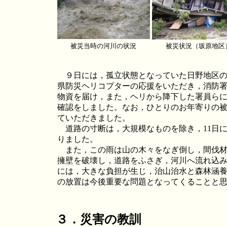
被災当時の河川の状況
被災状況（坂原地区
９日には，孤立状態となっていた日野地区の
県防災ヘリコプターの応援をいただき，消防
物資を届け，また，ヘリから降下した署員ら
確認をしました。なお，ひとりのお年寄りの
ていただきました。
道路の寸断は，大規模なものを除き，11日
りました。
また，この雨は山の木々をなぎ倒し，間伐材
擁壁を破壊し，道路をふさぎ，河川へ流れ込
には，大きな負担が生じ，治山治水と森林涵
の放置は今後重要な問題となってくることと
３．災害の教訓