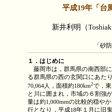
平成19年「台
新井利明（Toshia
「砂防
１．はじめに
藤岡市は，群馬県の南西部に
る群馬県の西の玄関口にあたり
2
70,064人，面積約180km
で，東
と川に囲まれ，市域の６割強
量は約1,000mmの比較的穏
行となり，平成18年１月に旧