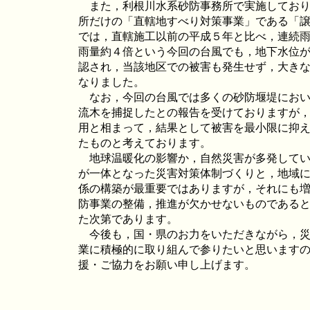
また，利根川水系砂防事務所で実施しており
所だけの「直轄地すべり対策事業」である「
では，直轄施工以前の平成５年と比べ，連続雨量
雨量約４倍という今回の台風でも，地下水位
認され，当該地区での被害も発生せず，大き
なりました。
なお，今回の台風では多くの砂防堰堤におい
流木を捕捉したとの報告を受けておりますが
用と相まって，結果として被害を最小限に抑
たものと考えております。
地球温暖化の影響か，自然災害が多発してい
が一体となった災害対策体制づくりと，地域
係の構築が最重要ではありますが，それにも
防事業の整備，推進が欠かせないものである
た次第であります。
今後も，国・県のお力をいただきながら，災
業に積極的に取り組んで参りたいと思います
援・ご協力をお願い申し上げます。