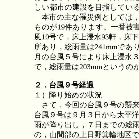
しい都市の建設を目指してい
本市の主な罹災例としては，
ものが19件あります。一番被
風10号で，床上浸水93軒，床
所あり，総雨量は241mmであ
月の台風５号により床上浸水３
で，総雨量は203mmというの
２．台風９号経過
１）降り始めの状況
さて，今回の台風９号の襲来
台風９号は９月３日から太平
雨が降り出し，７日までの総雨
の，山間部の上日野箕輪地区で