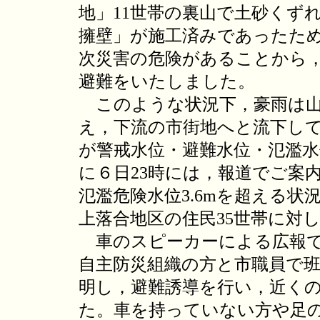
地」11世帯の裏山で土砂くず
擁壁」が施工済みであったた
次災害の危険があることから
避難をいたしました。
このような状況下，豪雨は山
え，下流の市街地へと流下し
が警戒水位・避難水位・氾濫
に６日23時には，報道でご案
氾濫危険水位3.6mを超える状
上落合地区の住民35世帯に対
車のスピーカーによる広報で
自主防災組織の方と市職員で
明し，避難誘導を行い，近く
た。車を持っていない方や足