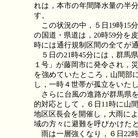
れは，本市の年間降水量の半
す。
この状況の中，５日19時15
の国道・県道は，20時59分を
時には通行規制区間の全てが
５日の21時45分には，群馬
１号」が藤岡市に発令され，
を強めていたところ，山間部
し，一時４世帯が孤立をいた
さらに台風の進路が群馬県を
的対応として，６日11時に山
地区区長会を開催し，大雨に
域の方々に避難を呼びかけた
雨は一層強くなり，６日22時