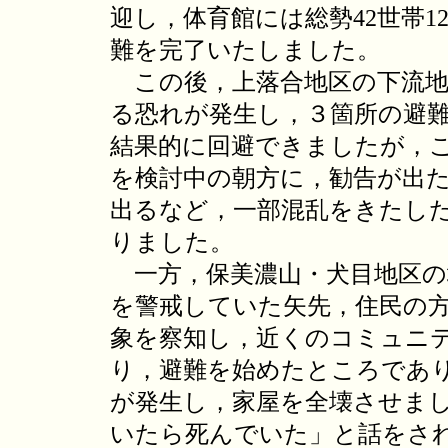
迎し，体育館には総勢42世帯1
難を完了いたしました。
この後，上落合地区の下流地
る恐れが発生し，３箇所の避
結果的に回避できましたが，
を検討中の朝方に，勧告が出
出るなど，一部混乱をきたし
りました。
一方，保美濃山・犬目地区の
を警戒していた矢先，住民の
象を察知し，近くのコミュニ
り，避難を始めたところであ
が発生し，家屋を全壊させま
いたら死んでいた」と話をさ