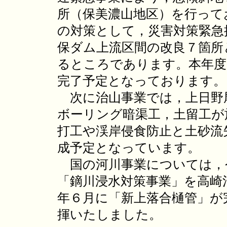
所（保美濃山地区）を行って
の対策として，災害対策緊急
保ダム上流区間の改良７箇所
るところであります。本年度
完了予定となっております。
次に治山事業では，上日野尾
ボーリング暗渠工，土留工が
打工や渓岸侵食防止と土砂流
成予定となっています。
国の河川事業については，
「鏑川浸水対策事業」を高崎
年６月に「新上落合樋管」が
揮いたしました。