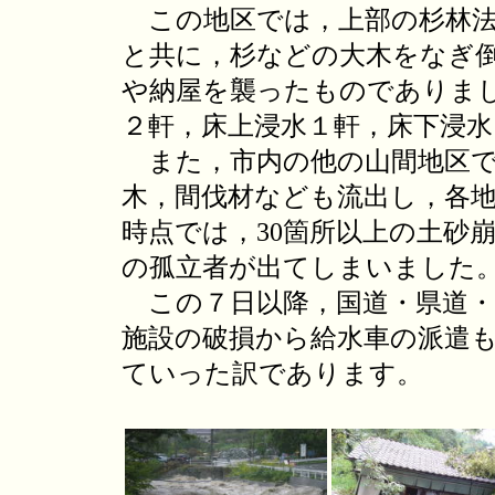
この地区では，上部の杉林法
と共に，杉などの大木をなぎ
や納屋を襲ったものでありま
２軒，床上浸水１軒，床下浸
また，市内の他の山間地区で
木，間伐材なども流出し，各
時点では，30箇所以上の土砂崩れ
の孤立者が出てしまいました
この７日以降，国道・県道・
施設の破損から給水車の派遣
ていった訳であります。