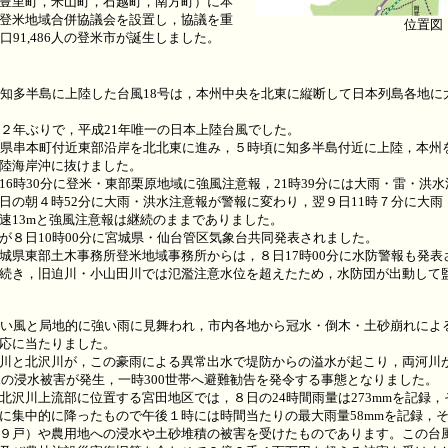
豊里町，米山町，石越町，南方町）に本
登米地域合併協議会を設置し，協議を重
位置図
口91,486人の登米市が誕生しました。
知多半島に上陸した台風18号は，本州中央を北東に縦断して日本列島各地に
２年ぶりで，平成21年唯一の日本上陸台風でした。
県串本町付近東部沿岸を北北東に進み，５時頃に知多半島付近に上陸，本州
陸海岸沖に抜けました。
6時30分に登米・東部栗原地域に強風注意報，21時39分には大雨・雷・洪
の朝４時52分に大雨・洪水注意報が警報に変わり，翌９日11時７分に大雨
速13mと強風注意報は継続のままでありました。
８日10時00分に宮城県・仙台管区気象台共同発表されました。
県東部土木事務所登米地域事務所からは，８日17時00分に水防警報も発表さ
続き，旧迫川・小山田川では氾濫注意水位を超えたため，水防団が出動して
い風と局地的に強い雨に見舞われ，市内各地から冠水・倒木・土砂崩れによ
応に当たりました。
川と北沢川が，この豪雨による異常出水で堤防からの溢水が起こり，両河川
8棟の浸水被害が発生，一時300世帯へ避難勧告を発令する事態となりました。
沢川上流部に位置する宮田地区では，８日の24時間雨量は273mmを記録，そ
に集中的に降ったもので午後１時には時間当たりの最大雨量58mmを記録，その
９戸）や農用地への浸水や土砂堆積の被害を受けたものであります。この台風