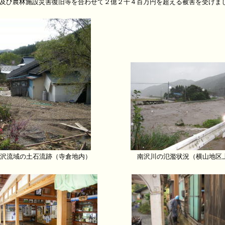
及び農林施設災害復旧等を合わせて２億２千４百万円を超える被害を受けま
沢流域の土石流跡（寺倉地内）
南沢川の氾濫状況（横山地区