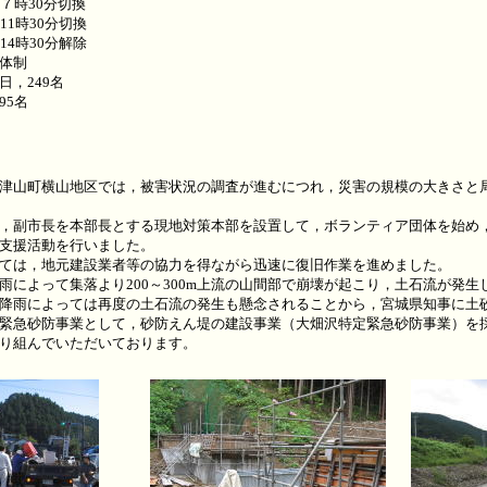
７時30分切換
11時30分切換
30分解除
体制
，249名
95名
津山町横山地区では，被害状況の調査が進むにつれ，災害の規模の大きさと
，副市長を本部長とする現地対策本部を設置して，ボランティア団体を始め
支援活動を行いました。
ては，地元建設業者等の協力を得ながら迅速に復旧作業を進めました。
によって集落より200～300m上流の山間部で崩壊が起こり，土石流が発生
降雨によっては再度の土石流の発生も懸念されることから，宮城県知事に土
緊急砂防事業として，砂防えん堤の建設事業（大畑沢特定緊急砂防事業）を採
り組んでいただいております。