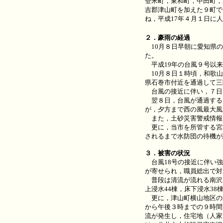
登米町，東和町，中田町，
吉郡津山町を加えた９町で
ね，平成17年４月１日に人
２．豪雨の経過
10月８日早朝に愛知県の
た。
平成19年の台風９号以来
10月８日１時頃，和歌山
県石巻市付近を通過して三
台風の接近に伴い，７日1
翌８日，台風が通過する日
が，夕方まで西の風最大風
また，土砂災害警戒情報が
更に，当市を所管する宮城
されるまで水防団の待機が
３．被害の状況
台風18号の接近に伴い強
が寄せられ，職員総出で対
普段は清流が流れる南沢
上浸水44棟，床下浸水3
更に，津山町横山地区の北
から午後３時までの９時間
流が発生し，住宅地（人家