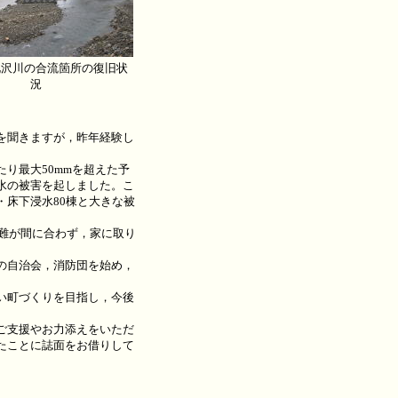
北沢川の合流箇所の復旧状
況
を聞きますが，昨年経験し
り最大50mmを超えた予
水の被害を起しました。こ
床下浸水80棟と大きな被
難が間に合わず，家に取り
の自治会，消防団を始め，
い町づくりを目指し，今後
ご支援やお力添えをいただ
たことに誌面をお借りして
。