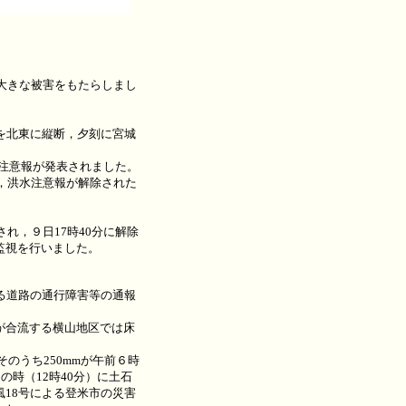
大きな被害をもたらしまし
を北東に縦断，夕刻に宮城
水注意報が発表されました。
，洪水注意報が解除された
れ，９日17時40分に解除
監視を行いました。
る道路の通行障害等の通報
が合流する横山地区では床
のうち250mmが午前６時
時（12時40分）に土石
18号による登米市の災害