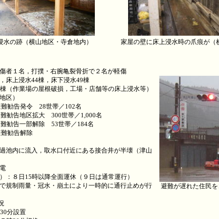
浸水の跡（横山地区・寺倉地内）
家屋の壁に床上浸水時の爪痕が（
傷者１名，打撲・右腕亀裂骨折で２名が軽傷
，床上浸水44棟，床下浸水49棟
9棟（作業場の屋根破損，工場・店舗等の床上浸水等）
地区）
避難勧告発令 28世帯／102名
区拡大 300世帯／1,000名
一部解除 53世帯／184名
避難勧告解除
過池内に流入，取水口付近にある接合井が半壊（津山
電
）：８日15時以降全面運休（９日は通常運行）
で規制雨量・冠水・崩土により一時的に通行止めが行
避難が遅れた住民を
況
30分設置