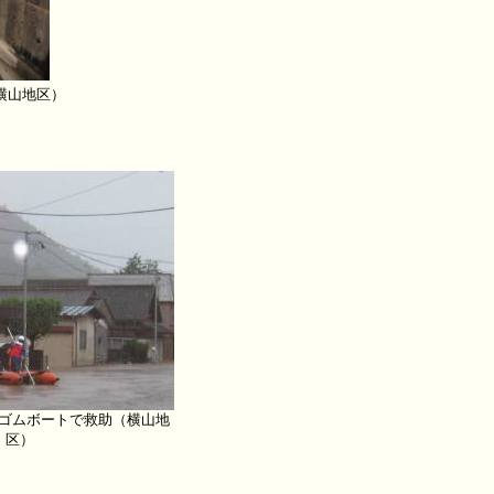
横山地区）
ゴムボートで救助（横山地
区）