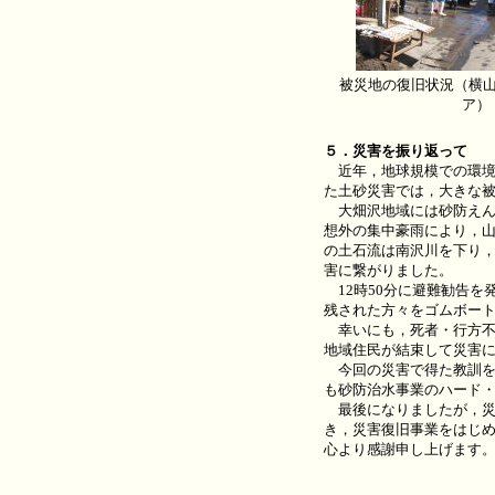
被災地の復旧状況（横
ア）
５．災害を振り返って
近年，地球規模での環境
た土砂災害では，大きな
大畑沢地域には砂防えん堤
想外の集中豪雨により，
の土石流は南沢川を下り，
害に繋がりました。
12時50分に避難勧告を
残された方々をゴムボー
幸いにも，死者・行方不
地域住民が結束して災害
今回の災害で得た教訓を
も砂防治水事業のハード
最後になりましたが，災
き，災害復旧事業をはじ
心より感謝申し上げます