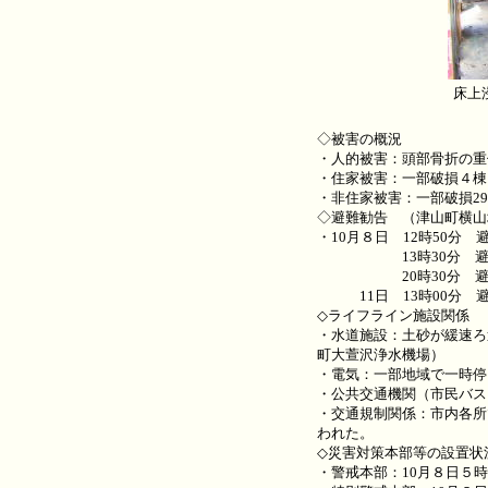
床上
◇被害の概況
・人的被害：頭部骨折の重
・住家被害：一部破損４棟
・非住家被害：一部破損2
◇避難勧告 （津山町横山
・10月８日 12時50分 
13時30分 避難勧告地
20時30分 避難勧告
11日 13時00分 
◇ライフライン施設関係
・水道施設：土砂が緩速ろ
町大萱沢浄水機場）
・電気：一部地域で一時停
・公共交通機関（市民バス
・交通規制関係：市内各所
われた。
◇災害対策本部等の設置状
・警戒本部：10月８日５時