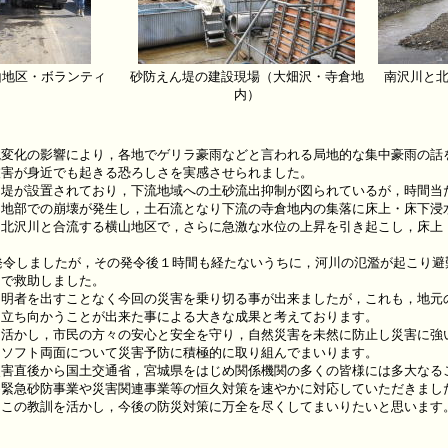
山地区・ボランティ
砂防えん堤の建設現場（大畑沢・寺倉地
南沢川と
内）
変化の影響により，各地でゲリラ豪雨などと言われる局地的な集中豪雨の話
被害が身近でも起きる恐ろしさを実感させられました。
が設置されており，下流地域への土砂流出抑制が図られているが，時間当た
山地部での崩壊が発生し，土石流となり下流の寺倉地内の集落に床上・床下浸
北沢川と合流する横山地区で，さらに急激な水位の上昇を引き起こし，床上・
発令しましたが，その発令後１時間も経たないうちに，河川の氾濫が起こり避
トで救助しました。
明者を出すことなく今回の災害を乗り切る事が出来ましたが，これも，地元
に立ち向かうことが出来た事による大きな成果と考えております。
活かし，市民の方々の安心と安全を守り，自然災害を未然に防止し災害に強
・ソフト両面について災害予防に積極的に取り組んでまいります。
害直後から国土交通省，宮城県をはじめ関係機関の多くの皆様には多大なる
め緊急砂防事業や災害関連事業等の恒久対策を速やかに対応していただきまし
。この教訓を活かし，今後の防災対策に万全を尽くしてまいりたいと思います