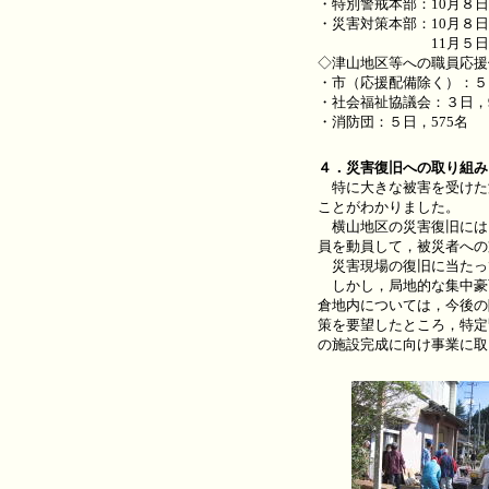
・特別警戒本部：10月８日
・災害対策本部：10月８日
11月５日14時
◇津山地区等への職員応援
・市（応援配備除く）：５日
・社会福祉協議会：３日，
・消防団：５日，575名
４．災害復旧への取り組み
特に大きな被害を受けた
ことがわかりました。
横山地区の災害復旧には
員を動員して，被災者への
災害現場の復旧に当たっ
しかし，局地的な集中豪雨
倉地内については，今後の
策を要望したところ，特定
の施設完成に向け事業に取