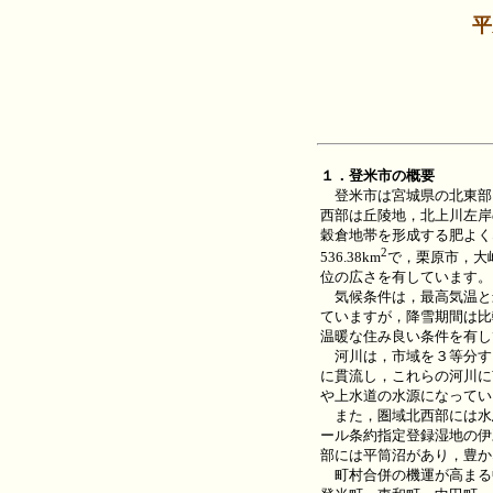
平
１．登米市の概要
登米市は宮城県の北東部
西部は丘陵地，北上川左岸
穀倉地帯を形成する肥よく
2
536.38km
で，栗原市，大
位の広さを有しています。
気候条件は，最高気温と
ていますが，降雪期間は比
温暖な住み良い条件を有し
河川は，市域を３等分す
に貫流し，これらの河川に
や上水道の水源になってい
また，圏域北西部には水
ール条約指定登録湿地の伊
部には平筒沼があり，豊か
町村合併の機運が高まる中