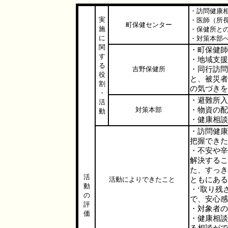
・訪問健康
実
・医師（所
町保健センター
施
・保健所と
に
・対策本部
関
・町保健師
す
・地域支援
る
吉野保健所
・同行訪問
役
と、被災者
割
の気づきを
・
・避難所入
活
対策本部
・物資の配
動
・健康相談
・訪問健康
把握できた
・不安や辛
解決するこ
た、すっき
活
活動によりできたこと
ともにある
動
・‘取り残
の
で、安心感
評
・対象者の
価
・健康相談