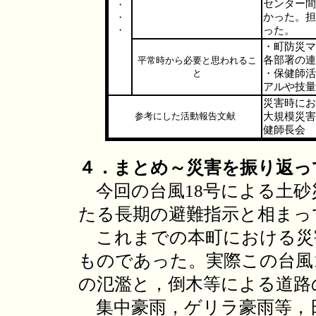
センター間
・
かった。担
・
・
った。
・町防災マ
各部署の連
平常時から必要と思われるこ
と
・保健師活
アルや技量
災害時にお
参考にした活動報告文献
大規模災害
健師長会
４．まとめ～災害を振り返っ
今回の台風18号による土砂
たる長期の避難指示と相まっ
これまでの本町における災
ものであった。実際この台風
の氾濫と，倒木等による道路
集中豪雨，ゲリラ豪雨等，