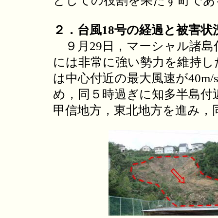
としての役割を果たす町であ
２．台風18号の経過と被害状
９月29日，マーシャル諸島付
には非常に強い勢力を維持し
は中心付近の最大風速が40m
め，同５時過ぎに知多半島付
甲信地方，東北地方を進み，