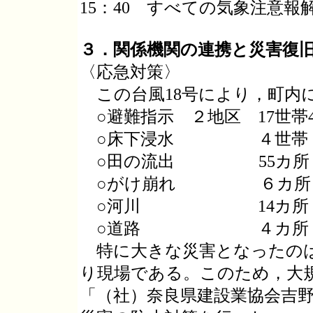
15：40 すべての気象注意報
３．関係機関の連携と災害復
〈応急対策〉
この台風18号により，町内
○避難指示 ２地区 17世帯4
○床下浸水 ４世帯
○田の流出 55カ所
○がけ崩れ ６カ所
○河川 14カ所
○道路 ４カ所
特に大きな災害となったのは
り現場である。このため，大
「（社）奈良県建設業協会吉