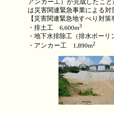
アンカー工）が完成したこと
は災害関連緊急事業による対
【災害関連緊急地すべり対策
3
・排土工 6,600m
・地下水排除工（排水ボーリン
2
・アンカー工 1,890m