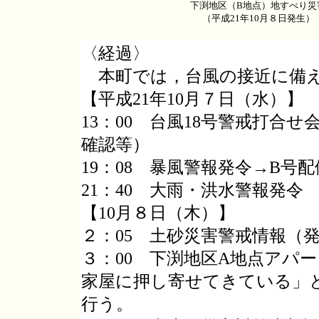
下渕地区（B地点）地すべり災
（平成21年10月８日発生）
〈経過〉
本町では，台風の接近に備え
【平成21年10月７日（水）】
13：00 台風18号警戒打合
確認等）
19：08 暴風警報発令→B号
21：40 大雨・洪水警報発令
【10月８日（木）】
２：05 土砂災害警戒情報（
３：00 下渕地区A地点アパ
家屋に押し寄せてきている」
行う。