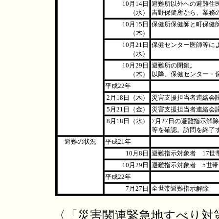
10月14日
避難所以外への避難住
（水）
吉野保健所から、業務
10月15日
保健所保健師と町保健
（木）
10月21日
保健センター医師等に
（水）
10月29日
避難所の閉鎖。
（木）
以降、保健センター・
平成22年
2月18日（木）
災害支援担当者連絡会
5月21日（金）
災害支援担当者連絡会
8月18日（水）
7月27日の避難指示
等を確認。訪問を終了
避難の状況
平成21年
10月8日
避難指示対象者 17世帯
10月29日
避難指示対象者 5世帯
平成22年
7月27日
全世帯避難指示解除
〈「災害関連緊急地すべり対