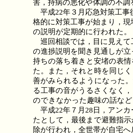
害，持病の悪化や体調の不調
平成22年３月応急対策工事
格的に対策工事が始まり，現
の説明が定期的に行われた。
巡回相談では，目に見えて
の進捗説明を聞き見通しが立
持ちの落ち着きと安堵の表情
た。また，それと時を同じく
善がみられるようになった。
る工事の音がうるさくなく，
のできなかった趣味の話など
平成22年７月28日，アン
たとして，最後まで避難指示
除が行われ，全世帯が自宅へ