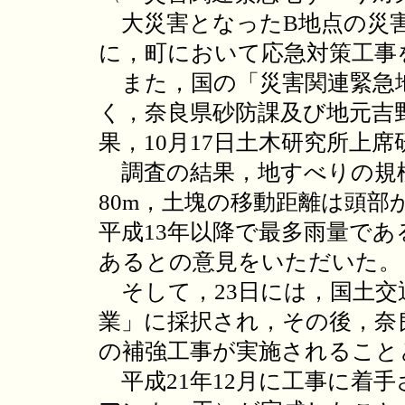
大災害となったB地点の災害
に，町において応急対策工事
また，国の「災害関連緊急
く，奈良県砂防課及び地元吉
果，10月17日土木研究所上
調査の結果，地すべりの規模
80m，土塊の移動距離は頭部
平成13年以降で最多雨量である
あるとの意見をいただいた。
そして，23日には，国土交
業」に採択され，その後，奈
の補強工事が実施されること
平成21年12月に工事に着手