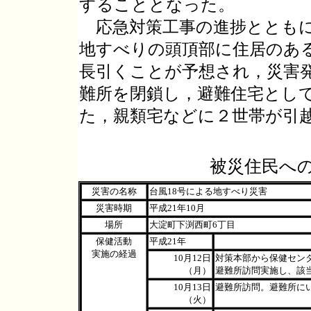
することとなった。
応急対策工事の進捗とともに
地すべりの頭頂部に住居のあ
長引くことが予想され，災害発生
難所を閉鎖し，避難住宅とし
た，親類宅などに２世帯が引
被災住民へ
災害の名称
台風18号による地すべり災害
災害時期
平成21年10月
場所
大淀町下渕西町6丁目
保健活動
平成21年
実施の経過
10月12日
対策本部から保健セン
（月）
避難所訪問実施し、該
10月13日
避難所訪問。避難所に
（火）