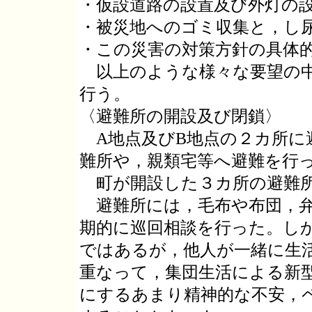
・仮設道路の設置及び外灯の
・被災地へのゴミ収集と，し
・この災害の対策方針の具体
以上のような様々な要望の中
行う。
〈避難所の開設及び閉鎖〉
A地点及びB地点の２カ所に避
難所や，親類宅等へ避難を行
町が開設した３カ所の避難所
避難所には，毛布や布団，弁
期的に巡回相談を行った。し
ではあるが，他人が一緒に生
重なって，集団生活による新
にするあまり精神的な不安，