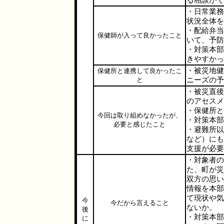
る相談がで
・日常業務
状況全体を
・配給弁当
保健師が入って良かったこと
いて、予防
・対策本部
きやすかっ
・被災地健
保健所と連携して良かったこ
と
ニーズの予
・被災直後
のアセスメ
・保健所と
今回は取り組めなかったが、
・対策本部
必要と感じたこと
・避難所以
など）にも
支援が必要
・対象者の
た、町が災
双方の思い
情報を本部
て現状や気
今
今だから言えること
ないか。
後
・対策本部
に