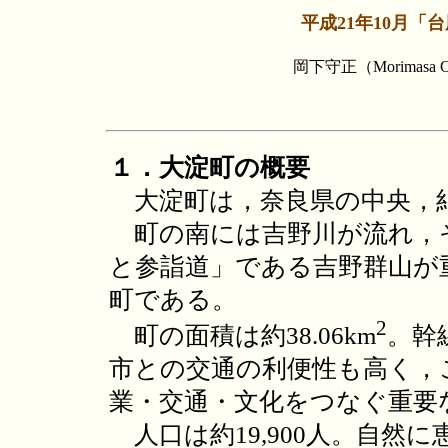
平成21年10月「
岡下守正（Morimasa
１．大淀町の概要
大淀町は，奈良県の中央，
町の南には吉野川が流れ，
と参詣道」である吉野群山が
町である。
2
町の面積は約38.06km
。幹
市との交通の利便性も高く，
業・交通・文化をつなぐ重要
人口は約19,900人。自然