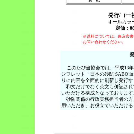
表 紙
発行/（一
オールカラー
定価：8
※送料については、東京官書普及（
お問い合わせください。
このたび当協会では、平成13
ンフレット「日本の砂防 SABO i
りに内容を全面的に刷新し発行す
和文だけでなく英文も併記され
いただける構成となっております
砂防関係の行政実務担当者の方
用いただき、お役立ていただける