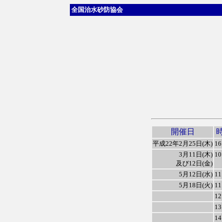
全国治水砂防協会
開催日
平成22年2月25日(木)
1
3月11日(木)
1
及び12日(金)
5月12日(水)
1
5月18日(火)
1
1
1
1