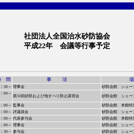
社団法人全国治水砂防協会
平成22年 会議等行事予定
時 間
事 項
6：30～
理事会
砂防会館 シェー
0：00～
第50回砂防および地すべり防止講習会
砂防会館 シェー
1：00～
監事会
砂防会館 本館特
1：00～
評議員会
砂防会館 シェー
2：00～
代表参与会
砂防会館 本館特
3：00～
理事会
砂防会館 シェー
4：30～
参与会
砂防会館 シェー