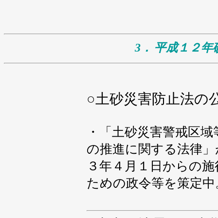
3．
平成１２年
○
土砂災害防止法の
・「土砂災害警戒区域
の推進に関する法律」
３年４月１日からの施
ための政令等を策定中