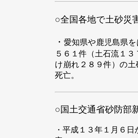
○
全国各地で土砂災
・
愛知県や鹿児島県を
５６１件（土石流１３
け崩れ２８９件）の土
死亡。
○
国土交通省砂防部
平成１３年１月６日
・