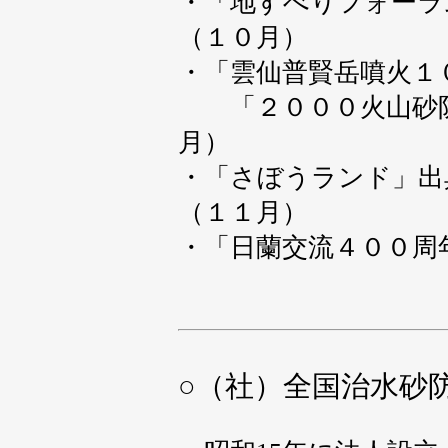
・「地すべりフォーラ
（１０月）
・「雲仙普賢岳噴火１
「２０００火山砂防
月）
・「さぼうランド」出
（１１月）
・「日蘭交流４００周
○
（社）全国治水砂