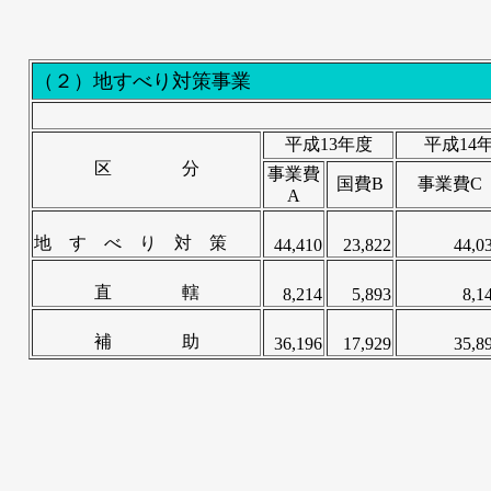
（２）地すべり対策事業
平成13年度
平成14
区 分
事業費
国費B
事業費C
A
地 す べ り 対 策
44,410
23,822
44,0
直 轄
8,214
5,893
8,1
補 助
36,196
17,929
35,8