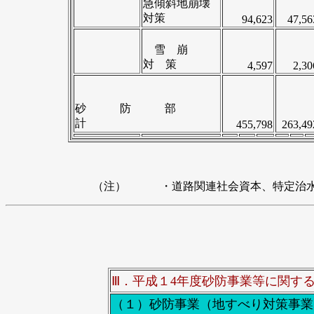
急傾斜地崩壊
対策
94,623
47,56
雪 崩
対 策
4,597
2,30
砂 防 部
計
455,798
263,49
（注）
・道路関連社会資本、特定治水
Ⅲ．平成１4年度砂防事業等に関す
（１）砂防事業（地すべり対策事業