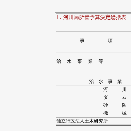
Ⅰ．河川局所管予算決定総括表
事 項
治 水 事 業 等
治 水 事 業
河 川
ダ ム
砂 防
機 械
独立行政法人土木研究所