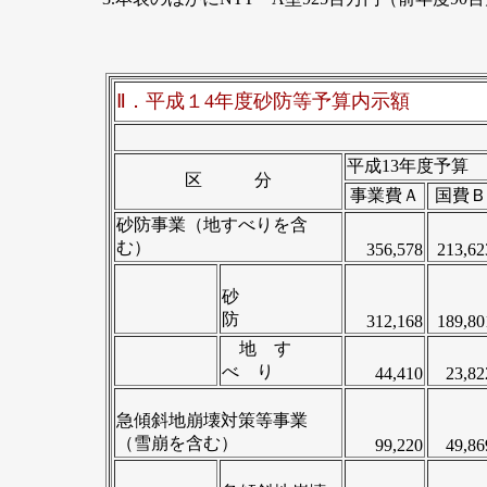
Ⅱ．平成１4年度砂防等予算内示額
平成13年度予算
区 分
事業費Ａ
国費Ｂ
砂防事業（地すべりを含
む）
356,578
213,62
砂
防
312,168
189,80
地 す
べ り
44,410
23,82
急傾斜地崩壊対策等事業
（雪崩を含む）
99,220
49,86