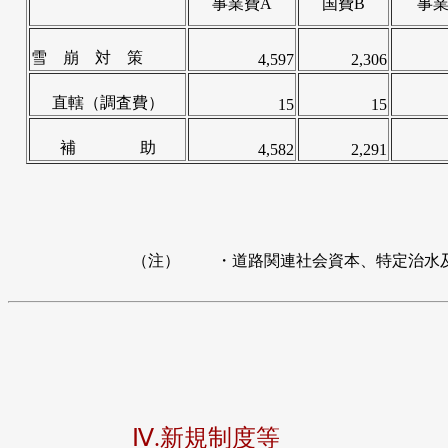
事業費A
国費B
事業
雪 崩 対 策
4,597
2,306
直轄（調査費）
15
15
補 助
4,582
2,291
（注）
・道路関連社会資本、特定治水
Ⅳ.新規制度等