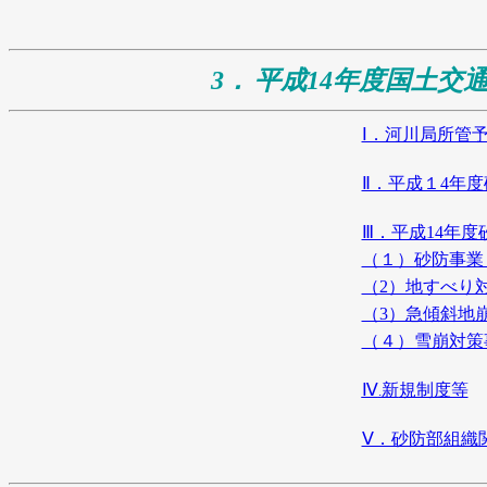
3．
平成14年度国土交
Ⅰ．河川局所管
Ⅱ．平成１4年
Ⅲ．平成14年
（１）砂防事業
（2）地すべり
（3）急傾斜地
（４）雪崩対策
Ⅳ
新
規制度等
.
Ⅴ．砂防部組織