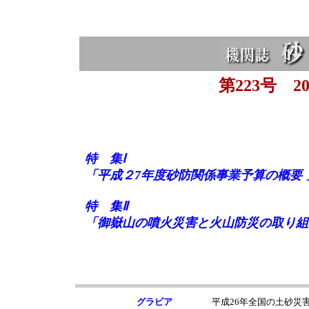
第223号 20
特 集Ⅰ
「平成２7年度砂防関係事業予算の概要 
特 集Ⅱ
「御嶽山の噴火災害と火山防災の取り組
グラビア
平成26年全国の土砂災