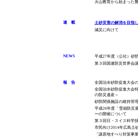
火山教育から始まった
連 載
土砂災害の解消を目指
減災に向けて
NEWS
平成27年度（公社）砂
第３回国連防災世界会
報 告
全国治水砂防促進大会
全国治水砂防促進大会
の防災遺産～
砂防関係施設の維持管
平成26年度「雪崩防災
ーの開催について
第３回日・スイス科学
市民向け2014年広島
「譲原地すべり対策事業