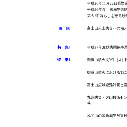
平成26年11月22日
平成26年度「雪崩災害
第６回“暮らしを守る砂
富士山火山防災への備
論 説
特 集Ⅰ
平成27年度砂防関係事
特 集Ⅱ
御嶽山噴火災害におけ
御嶽山噴火におけるTEC
富士山広域避難計画と富
九州防災・火山技術セ
成
浅間山の緊急減災対策