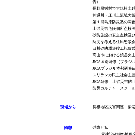
告）
長野県栄村で大規模土
神通川・庄川上流域大
第１回島原防災塾の開
土砂災害危険個所点検
砂防施設の安全点検及
防災を考える住民懇談
臼川砂防堰堤竣工祝賀
高山市における焼岳火
JICA国別研修（ブラジル
JICAブラジル本邦研修i
スリランカ民主社会主
JICA研修 土砂災害
防災カルチャースクー
長根地区災害関連 緊
現場から
砂防と私
随想
元建設省傾斜地保