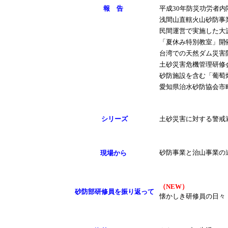
報 告
平成30年防災功労者
浅間山直轄火山砂防事
民間運営で実施した大
「夏休み特別教室」開
台湾での天然ダム災害
土砂災害危機管理研修
砂防施設を含む「葡萄
愛知県治水砂防協会市
シリーズ
土砂災害に対する警戒
砂防事業と治山事業の
現場から
（NEW）
砂防部研修員を振り返って
懐かしき研修員の日々