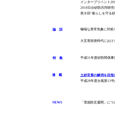
インタープリベント20
2018日台砂防共同研
第８回“暮らしを守る
極端な異常気象に対処
論 説
大災害頻発時代におけ
平成31年度砂防関係
特 集
連 載
土砂災害の解消を目指
平成28年度台風第13
NEWS
「雪崩防災週間」につ