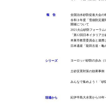
報 告
全国治水砂防促進大会の
令和３年度「雪崩防災週間
開催について
2021火山砂防フォーラムi
「第12回日本イタリア
本巣市教育委員会と連携し
日本遺産「龍田古道・亀
ヨーロッパ砂防の歩み（1
シリーズ
土砂災害対策の効果事例
みんなで集めよう！「砂
紀伊半島大水害から10年
現場から