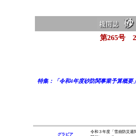
第265号 2
特集：
「令和4年度砂防関事業予算概要
令和３年度「雪崩防災週間
グラビア