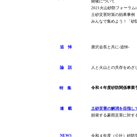
開催について
2021火山砂防フォーラムi
土砂災害対策の効果事例
みんなで集めよう！「砂
追 悼
唐沢会長と共に-追悼-
論 説
人と火山との共存をめざし
令和４年度砂防関係事業
特 集
連 載
土砂災害の解消を目指し
頻発する豪雨災害に対す
NEWS
令和４年度（公社）砂防