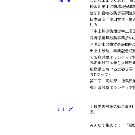
報 告
雪だるままつり2023 
松沢川第１砂防堰堤完成
逢初川直轄砂防災害関連
日本遺産「龍田古道・亀
組み
「中山川砂防堰堤幸二着
長野県姫川砂防事務所の
全国治水砂防協会静岡県
田上山砂防 卒業記念植
大阪府砂防ボランティア
赤木正雄展示館と兵庫県職
広島県における土砂災害
３Dマップ～
第二回「高知県・徳島県
香川県砂防ボランティア
土砂災害対策の効果事例（
シリーズ
県）
みんなで集めよう！「砂