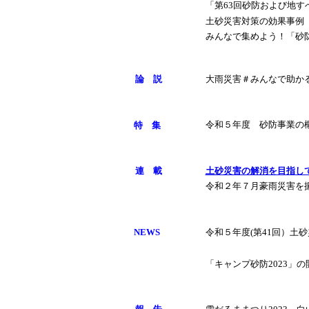
「第63回砂防および地す
土砂災害対策の効果事例 
みんなで集めよう！「砂
論 説
大雨災害＃みんなで助か
特 集
令和５年度 砂防事業の
連 載
土砂災害の解消を目指し
令和２年７月豪雨災害を
NEWS
令和５年度(第41回）土
「キャンプ砂防2023」