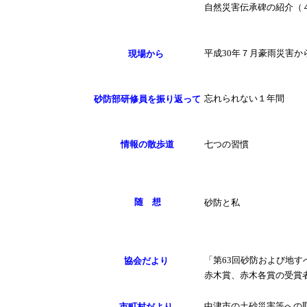
自然災害伝承碑の紹介（４
平成30年７月豪雨災害か
現場から
砂防部研修員を振り返って
忘れられない１年間
情報の散歩道
七つの習慣
随 想
砂防と私
協会だより
「第63回砂防および地す
赤木賞、赤木各賞の受賞
中津市の土砂災害等への
市町村だより