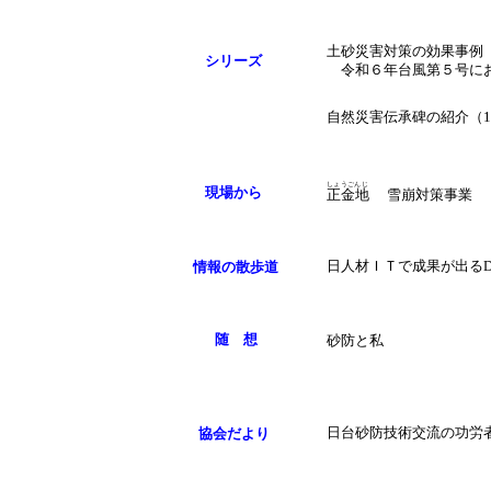
土砂災害対策の効果事例（
シリーズ
令和６年台風第５号にお
自然災害伝承碑の紹介（
しょうごんじ
現場から
正金地
雪崩対策事業
情報の散歩道
日人材ＩＴで成果が出る
随 想
砂防と私
協会だより
日台砂防技術交流の功労