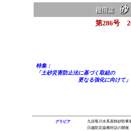
第286号 20
特集：
「土砂災害防止法に基づく取組の
更なる強化に向けて」
グラビア
九頭竜川水系直轄砂防事
日越防災協働対話の開催