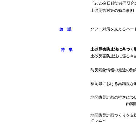
「2025台日砂防共同研
土砂災害対策の効果事例
論 説
ソフト対策を支えるハー
特 集
土砂災害防止法に基づく
土砂災害防止法に係る今
防災気象情報の最近の動
福岡県における高精度な
地区防災計画の推進につい
内閣
地区防災計画づくりを支
グラム～