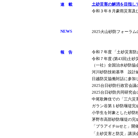
連 載
土砂災害の解消を目指し
令和３年８月豪雨災害及
NEWS
2025火山砂防フォーラ
報 告
令和７年度 「土砂災害
令和７年度 (第43回)土
（一社）全国治水砂防協
河川砂防技術基準 設計
日越防災協働対話に参加
2025台日砂防行政官会
2025台日砂防共同研究
中尾歌舞伎での「三六災
ガラン谷第１砂防堰堤完
小学生を対象とした砂防
茅野市高部砂防堰堤の完
「ブラアイチinせと」開
「土砂災害と防災」講演会