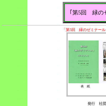
｢第5回 緑
「第5回 緑のゼミナー
表 紙
発行 社