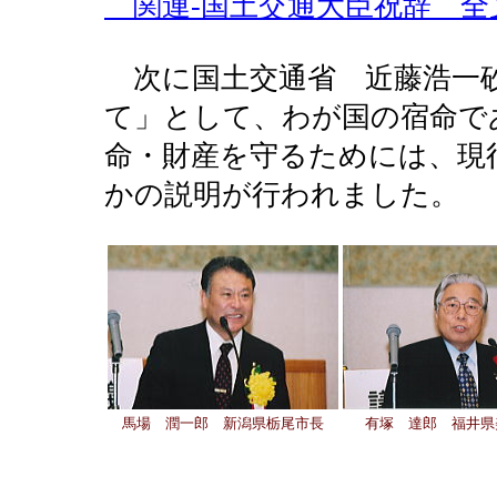
関連-国土交通大臣祝辞 全
次に国土交通省 近藤浩一砂
て」として、わが国の宿命で
命・財産を守るためには、現
かの説明が行われました。
馬場 潤一郎 新潟県栃尾市長
有塚 達郎 福井県
大きな賛