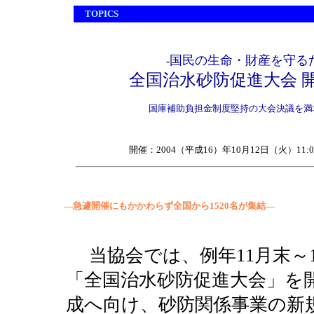
TOPICS
国民の生命・財産を守るた
-
全国治水砂防促進大会 
国庫補助負担金制度堅持の大会決議を満
開催：2004（平成16）年10月12日（火）
―急遽開催にもかかわらず全国から1520名が集結―
当協会では、例年11月末～
「全国治水砂防促進大会」を
成へ向け、砂防関係事業の新