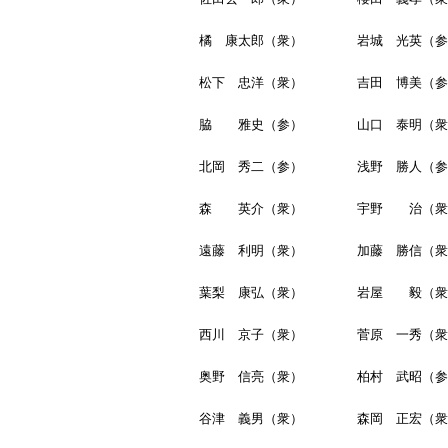
橘 康太郎（衆）
岩城 光英（参
松下 忠洋（衆）
吉田 博美（参
脇 雅史（参）
山口 泰明（衆
北岡 秀二（参）
浅野 勝人（参
森 英介（衆）
宇野 治（衆
遠藤 利明（衆）
加藤 勝信（衆
葉梨 康弘（衆）
岩屋 毅（衆
西川 京子（衆）
菅原 一秀（衆
奥野 信亮（衆）
柏村 武昭（参
谷津 義男（衆）
森岡 正宏（衆