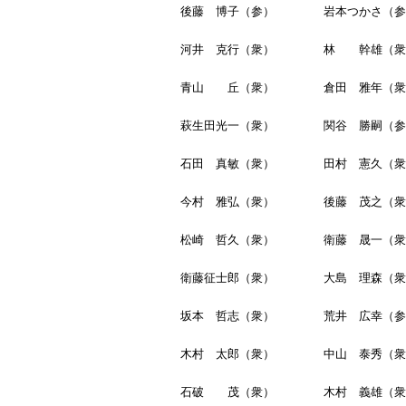
後藤 博子（参）
岩本つかさ（参
河井 克行（衆）
林 幹雄（衆
青山 丘（衆）
倉田 雅年（衆
萩生田光一（衆）
関谷 勝嗣（参
石田 真敏（衆）
田村 憲久（衆
今村 雅弘（衆）
後藤 茂之（衆
松崎 哲久（衆）
衛藤 晟一（衆
衛藤征士郎（衆）
大島 理森（衆
坂本 哲志（衆）
荒井 広幸（参
木村 太郎（衆）
中山 泰秀（衆
石破 茂（衆）
木村 義雄（衆