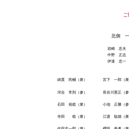
ご
北側 一雄
岩崎 忠夫
中野 正志
伊達 忠一
綿貫 民輔（衆）
宮下 一郎（衆
河合 常則（参）
長谷川憲正（参
石田 祝稔（衆）
小池 正勝（参
寺田 稔（衆）
江渡 聡徳（衆
佐田玄一郎（衆）
櫻田 義孝（衆