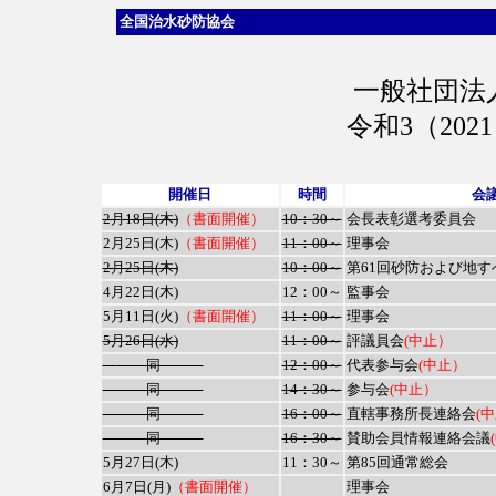
全国治水砂防協会
一般社団法
令和3（20
開催日
時間
会
2月18日(木)
（書面開催）
10：30～
会長表彰選考委員会
2月25日(木)
（書面開催）
11：00～
理事会
2月25日(木)
10：00～
第61回砂防および地
4月22日(木)
12：00～
監事会
5月11日(火)
（書面開催）
11：00～
理事会
5月26日(水)
11：00～
評議員会
(中止）
同
12：00～
代表参与会
(中止）
同
14：30～
参与会
(中止）
同
16：00～
直轄事務所長連絡会
(
同
16：30～
賛助会員情報連絡会議
5月27日(木)
11：30～
第85回通常総会
6月7日
(月)
（書面開催）
理事会