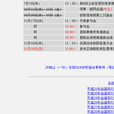
7月1日(木）
13：30～
第8回土砂災害対策実
理事・顧問会議
(中止
10月21日(木)～22日（金）
10月28日
(木)
～29日（金）
砂防現地視察と討論会
11月17日(水)
11：30～
代表参与会
同
13:30～
参与会
同
16:00～
直轄事務所長連絡会
同
16:30～
賛助会員情報連絡会議
11月18日(木)
11：10～
全国治水砂防促進大会
11月29日(月)
11:00～
赤木正雄顕彰表彰選考
詳細は（一社）全国治水砂防協会事務局（電話: 03-3
令
平成31年会議等
平成30年会議等
平成29年会議等
平成28年会議等
平成27年会議等
平成26年会議等