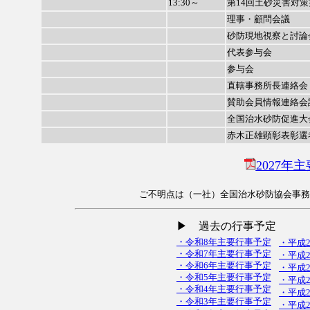
13:30～
第14回土砂災害対
理事・顧問会議
砂防現地視察と討論
代表参与会
参与会
直轄事務所長連絡会
賛助会員情報連絡会
全国治水砂防促進大
赤木正雄顕彰表彰選
2027年
ご不明点は（一社）全国治水砂防協会事務局 総
▶ 過去の行事予定
・令和8年主要行事予定
・平成
・令和7年主要行事予定
・平成
・令和6年主要行事予定
・平成
・令和5年主要行事予定
・平成
・令和4年主要行事予定
・平成
・令和3年主要行事予定
・平成