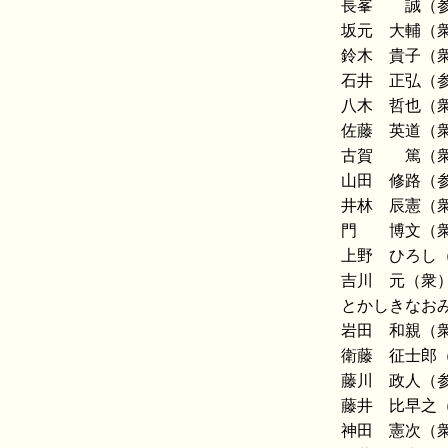
長峯 誠（
坂元 大輔（
鈴木 貴子（
石井 正弘（
八木 哲也（
佐藤 英道（
古賀 篤（
山田 修路（
井林 辰憲（
門 博文（
上野 ひろし
吉川 元（衆
とかしきなお
岩田 和親（
衛藤 征士郎
藤川 政人（
藤井 比早之
神田 憲次（