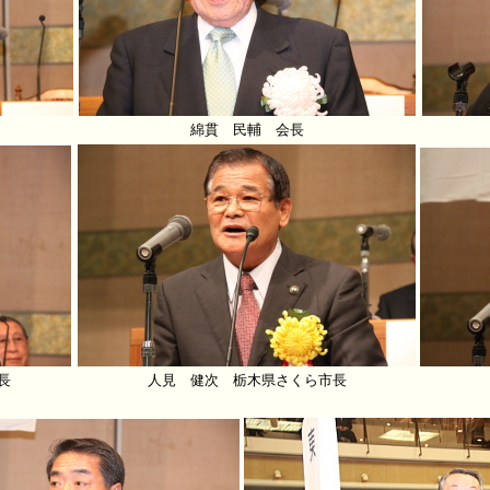
綿貫 民輔 会長
長
人見 健次 栃木県さくら市長