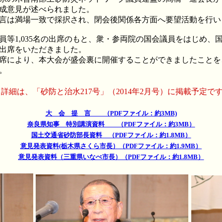
成意見が述べられました。
言は満場一致で採択され、閉会後関係各方面へ要望活動を行い
等1,035名の出席のもと、衆・参両院の国会議員をはじめ、
出席をいただきました。
席により、本大会が盛会裏に開催することができましたことを
。
※詳細は、「砂防と治水217号」（2014年2月号）に掲載予定で
大 会 提 言 （PDFファイル：約3MB)
奈良県知事 特別講演資料 （PDFファイル：約3MB）
国土交通省砂防部長資料 （PDFファイル：約1.8MB）
意見発表資料(栃木県さくら市長）（PDFファイル：約1.9MB）
意見発表資料（三重県いなべ市長）（PDFファイル：約1.8MB）