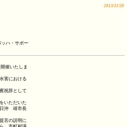
2013/11/20
ンバッハ・サボー
を開催いたしま
水害における
賓祝辞として
をいただいた
日沖 靖市長
提言の説明に
ら、市町村議