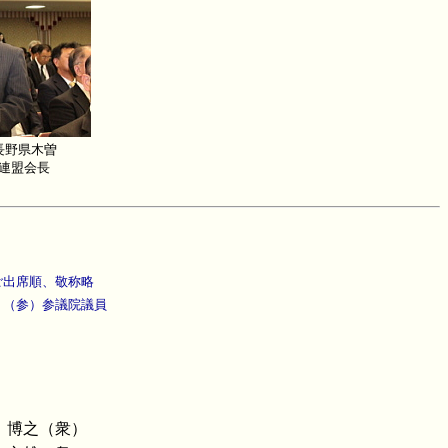
長野県木曽
連盟会長
ご出席順、敬称略
、（参）参議院議員
 博之（衆）