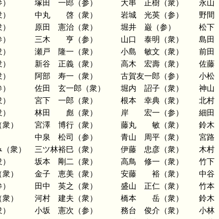
参）
塚田 一郎（参）
大串 正樹（衆）
永山
衆）
中丸 啓（衆）
岩城 光英（参）
野間
衆）
原田 憲治（衆）
堀井 巌（参）
松下
参）
三木 亨（参）
山口 泰明（衆）
島田
衆）
瀬戸 隆一（衆）
小島 敏文（衆）
前田
衆）
新谷 正義（衆）
高木 宏壽（衆）
佐藤
衆）
阿部 寿一（衆）
古賀友一郎（参）
小松
参）
佐田 玄一郎（衆）
堀内 詔子（衆）
神山
衆）
宮下 一郎（衆）
根本 幸典（衆）
北村
衆）
林田 彪（衆）
岸 宏一（参）
細田
（衆）
宮澤 博行（衆）
藤丸 敏（衆）
鈴木
）
中泉 松司（参）
青山 周平（衆）
宮路
み（衆）
三ツ林裕巳（衆）
伊藤 忠彦（衆）
木村
衆）
坂本 剛二（衆）
高鳥 修一（衆）
竹下
（衆）
金子 恵美（衆）
安藤 裕（衆）
中谷
参）
田中 英之（衆）
盛山 正仁（衆）
竹本
（衆）
河村 建夫（衆）
橋本 岳（衆）
鈴木
衆）
小坂 憲次（参）
務台 俊介（衆）
小林