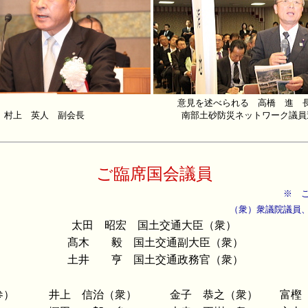
意見を述べられる 高橋 進 
村上 英人 副会長
南部土砂防災ネットワーク議員
ご臨席国会議員
※ 
（衆）衆議院議員
太田 昭宏 国土交通大臣（衆）
髙木 毅 国土交通副大臣（衆）
土井 亨 国土交通政務官（衆）
参）
井上 信治（衆）
金子 恭之（衆）
富樫