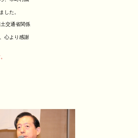
ました。
国土交通省関係
、心より感謝
す。