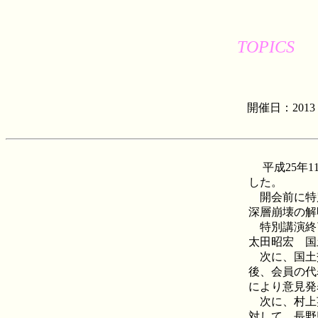
TOPICS
開催日：201
平成25年1
した。
開会前に特
深層崩壊の解
特別講演終
太田昭宏 国
次に、国土
後、会員の代
により意見発
次に、村上
対して、長野