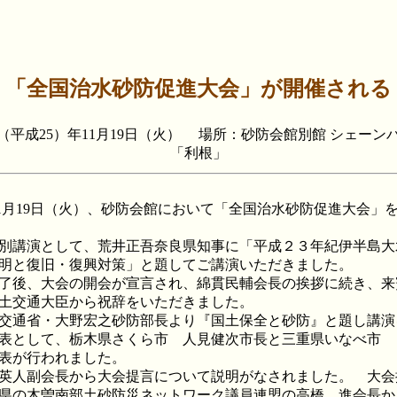
「全国治水砂防促進大会」が開催される
3（平成25）年11月19日（火） 場所：砂防会館別館 シェー
「利根」
1月19日（火）、砂防会館において「全国治水砂防促進大会」
別講演として、荒井正吾奈良県知事に「平成２３年紀伊半島大
明と復旧・復興対策」と題してご講演いただきました。
了後、大会の開会が宣言され、綿貫民輔会長の挨拶に続き、来
土交通大臣から祝辞をいただきました。
交通省・大野宏之砂防部長より『国土保全と砂防』と題し講演
表として、栃木県さくら市 人見健次市長と三重県いなべ市 
表が行われました。
英人副会長から大会提言について説明がなされました。 大会
県の木曽南部土砂防災ネットワーク議員連盟の高橋 進会長か