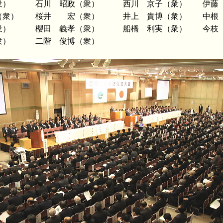
衆）
石川 昭政（衆）
西川 京子（衆）
伊藤
（衆）
桜井 宏（衆）
井上 貴博（衆）
中根
衆）
櫻田 義孝（衆）
船橋 利実（衆）
今枝
衆）
二階 俊博（衆）