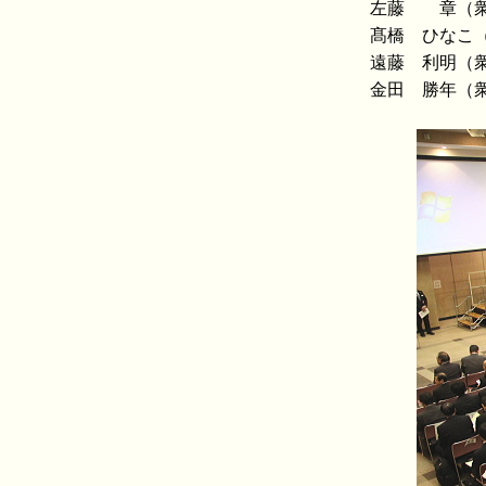
左藤 章（
髙橋 ひなこ
遠藤 利明（
金田 勝年（